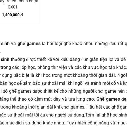
ay trẻ em chân nhựa
GX01
1,400,000 đ
 sinh
và
ghế games
là hai loại ghế khác nhau nhưng đều rất 
.
 sinh
thường được thiết kế với kiểu dáng đơn giản tiện lợi và 
trong các lớp học, phòng thư viện và các khu vực học tập khác
 dụng đặc biệt là khi học trong một khoảng thời gian dài. Ngo
bàn học để đảm bảo sự thoải mái khi ngồi và tránh mỏi cổ và lư
i đó ghế games được thiết kế cho những người chơi game nên 
dáng thể thao có đệm mút dày và tựa lưng cao.
Ghế games đẹ
trong khoảng thời gian dài khi chơi games. Hầu hết các ghế ga
ảo sự thoải mái tối đa cho người sử dụng.
Tóm lại ghế học sinh
ác mục đích sử dụng khác nhau. Tuy nhiên công năng và mục đ