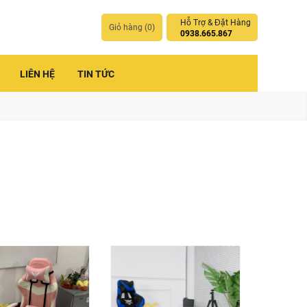
Hỗ Trợ & Đặt Hàng
Giỏ hàng (
0
)
0938.665.867
LIÊN HỆ
TIN TỨC