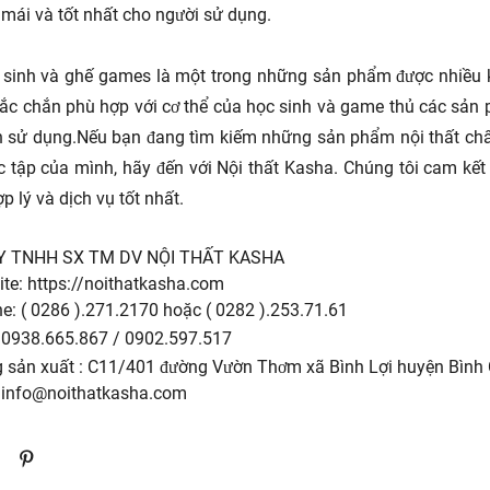
 mái và tốt nhất cho người sử dụng.
 sinh và ghế games là một trong những sản phẩm được nhiều k
ắc chắn phù hợp với cơ thể của học sinh và game thủ các sản 
h sử dụng.
Nếu bạn đang tìm kiếm những sản phẩm nội thất chất
 tập của mình, hãy đến với Nội thất Kasha. Chúng tôi cam kế
p lý và dịch vụ tốt nhất.
Y TNHH SX TM DV NỘI THẤT KASHA
te:
https://noithatkasha.com
ne: ( 0286 ).271.2170 hoặc ( 0282 ).253.71.61
 0938.665.867 / 0902.597.517
 sản xuất : C11/401 đường Vườn Thơm xã Bình Lợi huyện Bìn
:
info@noithatkasha.com