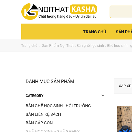
TRANG CHỦ
SẢN PH
Trang chủ
Sản Phẩm Nội Thất
Bàn ghế học sinh
Ghế học sinh -
DANH MỤC SẢN PHẨM
XẮP XẾ
CATEGORY
BÀN GHẾ HỌC SINH - HỘI TRƯỜNG
BÀN LIỀN KỆ SÁCH
BÀN GẤP GỌN
GHẾ HỌC SINH - GHẾ GAMES