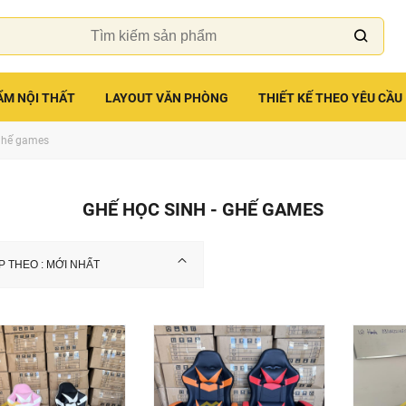
ẨM NỘI THẤT
LAYOUT VĂN PHÒNG
THIẾT KẾ THEO YÊU CẦU
 ghế games
GHẾ HỌC SINH - GHẾ GAMES
P THEO : MỚI NHẤT