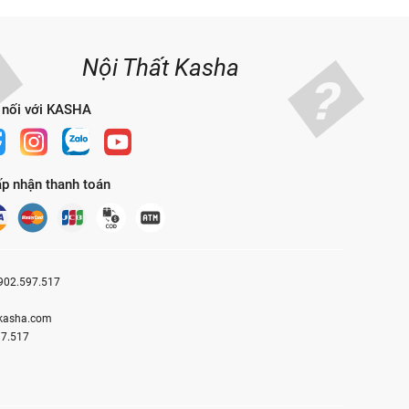
Nội Thất Kasha
 nối với KASHA
p nhận thanh toán
902.597.517
tkasha.com
97.517