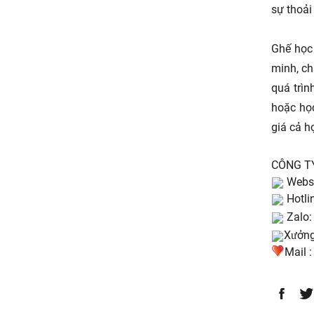
sự thoải
Ghế học
minh, ch
quá trìn
hoặc học
giá cả hợ
CÔNG T
Websi
Hotli
Zalo:
Xưởng
Mail 