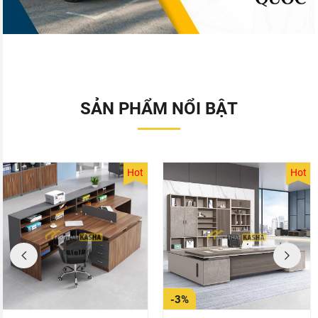
SẢN PHẨM NỔI BẬT
Hot
Hot
-3%