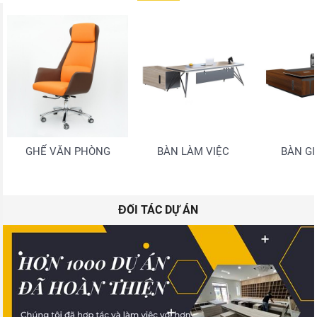
GHẾ VĂN PHÒNG
BÀN LÀM VIỆC
BÀN G
ĐỐI TÁC DỰ ÁN