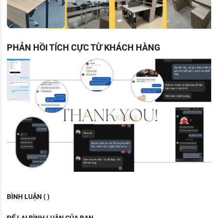
PHẢN HỒI TÍCH CỰC TỪ KHÁCH HÀNG
BÌNH LUẬN ( )
ĐỂ LẠI BÌNH LUẬN CỦA BẠN