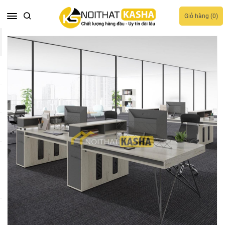
Giỏ hàng (
0
)