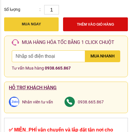
Số lượng
:
MUA NGAY
THÊM VÀO GIỎ HÀNG
MUA HÀNG HỎA TỐC BẰNG 1 CLICK CHUỘT
MUA NHANH
Tư vấn Mua hàng
0938.665.867
HỖ TRỢ KHÁCH HÀNG
Nhân viên tư vấn
0938.665.867
✅ MIỄN_PHÍ vận chuyển và lắp đặt tận nơi cho