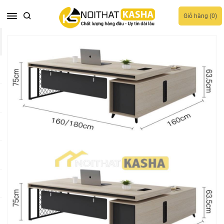
Giỏ hàng (
0
)