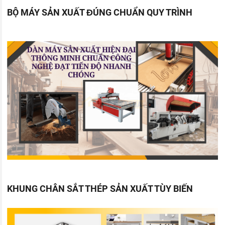
BỘ MÁY SẢN XUẤT ĐÚNG CHUẨN QUY TRÌNH
KHUNG CHÂN SẮT THÉP SẢN XUẤT TÙY BIẾN