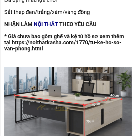
Sắt thép đen/trắng/xám/vàng đồng
NHẬN LÀM
NỘI THẤT
THEO YÊU CẦU
* Giá chưa bao gồm ghế và kệ tủ hồ sơ xem thêm
tại
https://noithatkasha.com/1770/tu-ke-ho-so-
van-phong.html