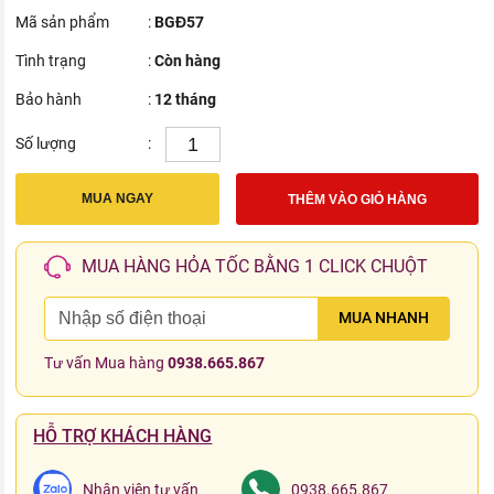
Mã sản phẩm
:
BGĐ57
Tình trạng
:
Còn hàng
Bảo hành
:
12 tháng
Số lượng
:
MUA NGAY
THÊM VÀO GIỎ HÀNG
MUA HÀNG HỎA TỐC BẰNG 1 CLICK CHUỘT
MUA NHANH
Tư vấn Mua hàng
0938.665.867
HỖ TRỢ KHÁCH HÀNG
Nhân viên tư vấn
0938.665.867