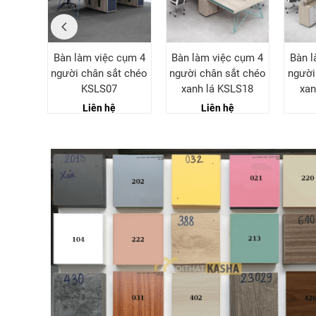
p chân
Bàn làm việc cụm 4
Bàn làm việc cụm 4
Bàn l
LS12
người chân sắt chéo
người chân sắt chéo
người
KSLS07
xanh lá KSLS18
xan
Liên hệ
Liên hệ