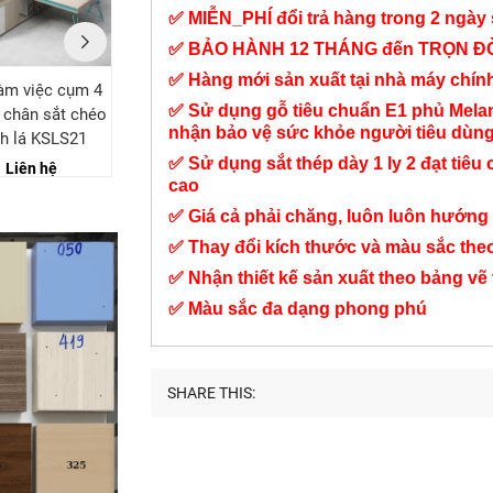
✅ MIỄN_PHÍ đổi trả hàng trong 2 ngày 
✅ BẢO HÀNH 12 THÁNG đến TRỌN Đ
✅ Hàng mới sản xuất tại nhà máy chí
àm việc cụm 4
Bàn làm việc cụm 2
Bàn làm việc cụm 6
✅ Sử dụng gỗ tiêu chuẩn E1 phủ Mel
 chân sắt chéo
người chân sắt chéo
người chân sắt chéo
nhận bảo vệ sức khỏe người tiêu dùn
h lá KSLS21
xanh lá KSLS14
xanh lá KSLS22
✅ Sử dụng sắt thép dày 1 ly 2 đạt tiêu 
Liên hệ
Liên hệ
Liên hệ
cao
✅ Giá cả phải chăng, luôn luôn hướng 
✅ Thay đổi kích thước và màu sắc the
✅ Nhận thiết kế sản xuất theo bảng vẽ
✅ Màu sắc đa dạng phong phú
SHARE THIS: