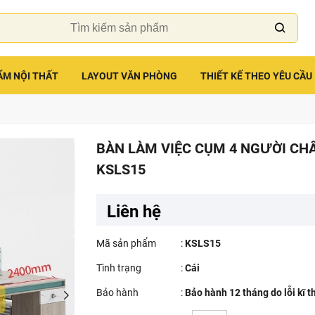
ẨM NỘI THẤT
LAYOUT VĂN PHÒNG
THIẾT KẾ THEO YÊU CẦU
BÀN LÀM VIỆC CỤM 4 NGƯỜI CH
KSLS15
Liên hệ
Mã sản phẩm
:
KSLS15
Tình trạng
:
Cái
Bảo hành
:
Bảo hành 12 tháng do lỗi kĩ t