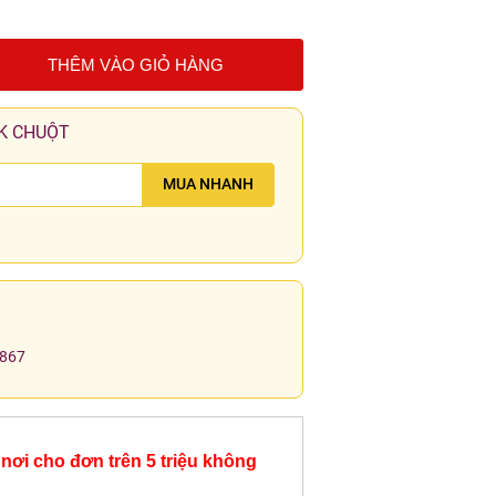
THÊM VÀO GIỎ HÀNG
K CHUỘT
MUA NHANH
.867
nơi cho đơn trên 5 triệu không