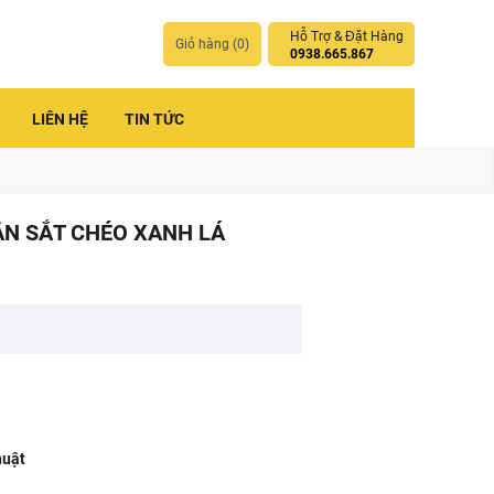
Hỗ Trợ & Đặt Hàng
Giỏ hàng (
0
)
0938.665.867
LIÊN HỆ
TIN TỨC
ÂN SẮT CHÉO XANH LÁ
huật