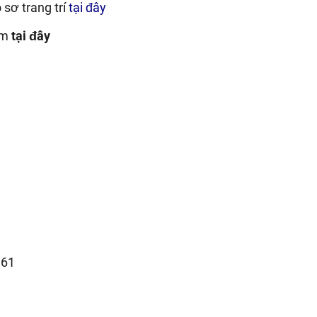
sơ trang trí
tại đây
êm
tại đây
.61