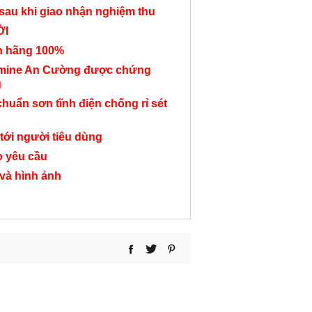
sau khi giao nhận nghiệm thu
ỜI
nh hãng 100%
Tủ hồ sơ thấp quản lý
Bàn họp chân sắt
Tủ hồ sơ bật 
amine An Cường được chứng
KSLS24
chéo KSLS09
phòng quản
g
KSLS25
Liên hệ
Liên hệ
chuẩn sơn tĩnh điện chống rỉ sét
Liên hệ
tới người tiêu dùng
o yêu cầu
 và hình ảnh