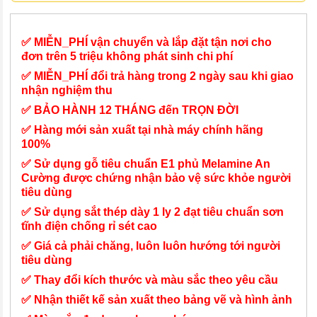
✅ MIỄN_PHÍ vận chuyển và lắp đặt tận nơi cho
đơn trên 5 triệu không phát sinh chi phí
✅ MIỄN_PHÍ đổi trả hàng trong 2 ngày sau khi giao
nhận nghiệm thu
✅ BẢO HÀNH 12 THÁNG đến TRỌN ĐỜI
✅ Hàng mới sản xuất tại nhà máy chính hãng
100%
✅ Sử dụng gỗ tiêu chuẩn E1 phủ Melamine An
Cường được chứng nhận bảo vệ sức khỏe người
tiêu dùng
✅ Sử dụng sắt thép dày 1 ly 2 đạt tiêu chuẩn sơn
tĩnh điện chống rỉ sét cao
✅ Giá cả phải chăng, luôn luôn hướng tới người
tiêu dùng
✅ Thay đổi kích thước và màu sắc theo yêu cầu
✅ Nhận thiết kế sản xuất theo bảng vẽ và hình ảnh