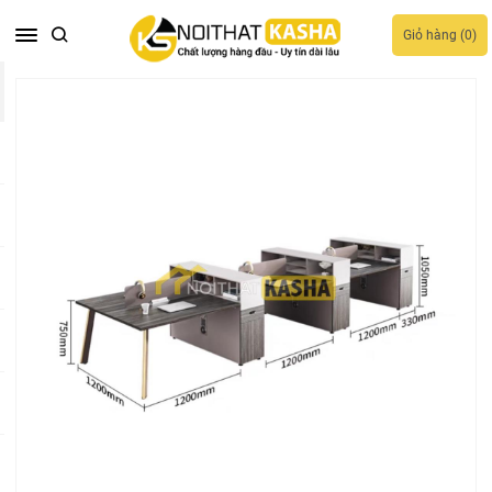
Giỏ hàng (
0
)