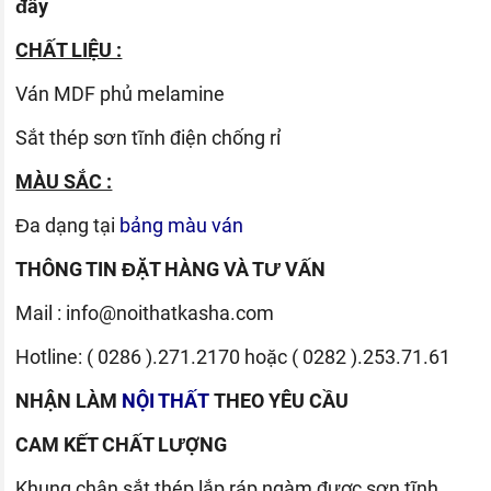
đây
CHẤT LIỆU :
Ván
MDF phủ melamine
Sắt thép sơn tĩnh điện chống rỉ
MÀU SẮC :
Đa dạng tại
bảng màu ván
THÔNG TIN ĐẶT HÀNG VÀ TƯ VẤN
Mail :
info@noithatkasha.com
Hotline:
( 0286 ).271.2170
hoặc
( 0282 ).253.71.61
NHẬN LÀM
NỘI THẤT
THEO YÊU CẦU
CAM KẾT CHẤT LƯỢNG
Khung chân sắt thép lắp ráp ngàm được sơn tĩnh