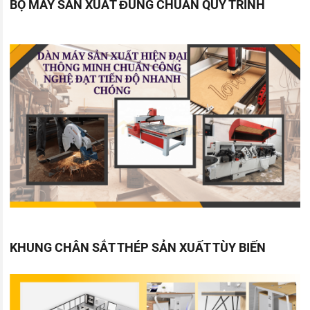
BỘ MÁY SẢN XUẤT ĐÚNG CHUẨN QUY TRÌNH
KHUNG CHÂN SẮT THÉP SẢN XUẤT TÙY BIẾN