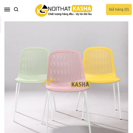
Giỏ hàng (
0
)