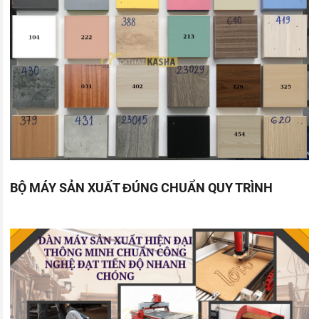
BỘ MÁY SẢN XUẤT ĐÚNG CHUẨN QUY TRÌNH