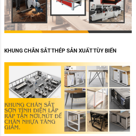
KHUNG CHÂN SẮT THÉP SẢN XUẤT TÙY BIẾN