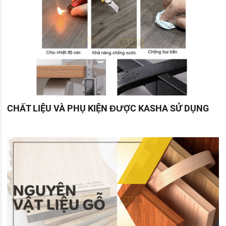
CHẤT LIỆU VÀ PHỤ KIỆN ĐƯỢC KASHA SỬ DỤNG