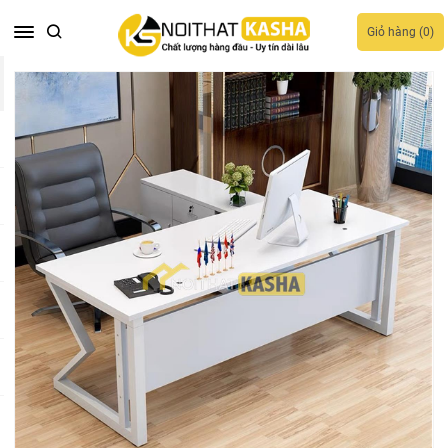
Giỏ hàng (
0
)