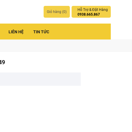
Hỗ Trợ & Đặt Hàng
Giỏ hàng (
0
)
0938.665.867
LIÊN HỆ
TIN TỨC
49