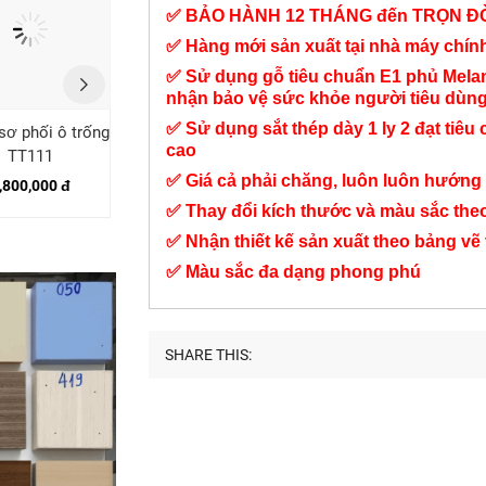
✅ BẢO HÀNH 12 THÁNG đến TRỌN Đ
✅ Hàng mới sản xuất tại nhà máy chí
✅ Sử dụng gỗ tiêu chuẩn E1 phủ Mel
nhận bảo vệ sức khỏe người tiêu dùn
✅ Sử dụng sắt thép dày 1 ly 2 đạt tiêu 
sơ phối ô trống
Kệ hồ sơ văn phòng
Kệ sách ô màu trắng
cao
TT111
TT58
TT31
✅ Giá cả phải chăng, luôn luôn hướng 
,800,000 đ
2,150,000 đ
3,550,000 đ
✅ Thay đổi kích thước và màu sắc the
✅ Nhận thiết kế sản xuất theo bảng vẽ
✅ Màu sắc đa dạng phong phú
SHARE THIS: