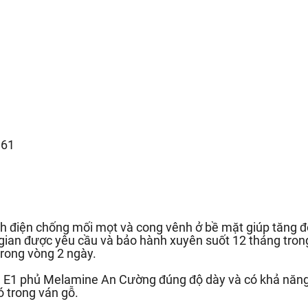
.61
h điện chống mối mọt và cong vênh ở bề mặt giúp tăng độ
 gian được yêu cầu và bảo hành xuyên suốt 12 tháng trong
rong vòng 2 ngày.
ẩn E1 phủ Melamine An Cường đúng độ dày và có khả năn
ó trong ván gỗ.