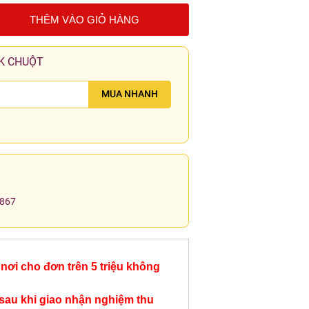
THÊM VÀO GIỎ HÀNG
K CHUỘT
MUA NHANH
.867
nơi cho đơn trên 5 triệu không
sau khi giao nhận nghiệm thu