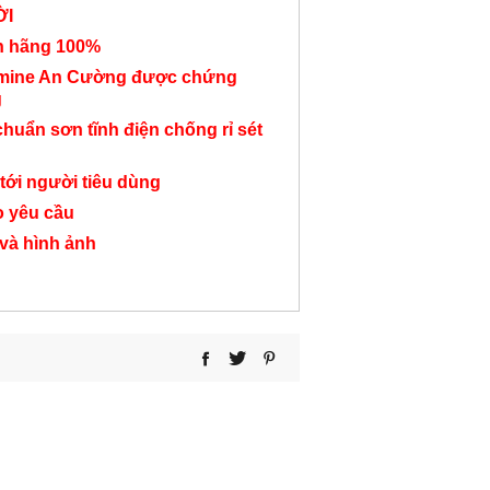
ỜI
nh hãng 100%
amine An Cường được chứng
g
chuẩn sơn tĩnh điện chống rỉ sét
Dãy tủ hồ sơ kết hợp
Tủ hộc hồ sơ thấp
Tủ hồ sơ 3 
cánh cửa TT129
TT15
TT42
tới người tiêu dùng
8,800,000 đ
1,250,000 đ
2,150,000
o yêu cầu
 và hình ảnh