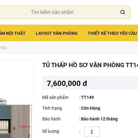
ẨM NỘI THẤT
LAYOUT VĂN PHÒNG
THIẾT KẾ THEO YÊU CẦU
thấp
TỦ THẤP HỒ SƠ VĂN PHÒNG TT1
7,600,000 đ
Mã sản phẩm
:
TT149
Tình trạng
:
Còn Hàng
Bảo hành
:
Bảo hành 12 tháng
Số lượng
: