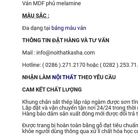
Ván
MDF phủ melamine
MÀU SẮC :
Đa dạng tại
bảng màu ván
THÔNG TIN ĐẶT HÀNG VÀ TƯ VẤN
Mail :
info@noithatkasha.com
Hotline:
( 0286 ).271.2170
hoặc
( 0282 ).253.71
NHẬN LÀM
NỘI THẤT
THEO YÊU CẦU
CAM KẾT CHẤT LƯỢNG
Khung chân sắt thép lắp ráp ngàm được sơn tĩn
Lắp đặt và vận chuyển tận nơi 24/24 trong thời
Hàng bảo đảm sản xuất đóng mới được đổi trả t
Được trang bị hoàn toàn bằng gỗ đạt tiêu chu
khỏe người dùng thông qua xử lí chất hóa học c