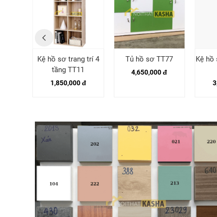
6 cánh
Kệ hồ sơ trang trí 4
Tủ hồ sơ TT77
Kệ hồ 
tầng TT11
4,650,000 đ
 đ
1,850,000 đ
3