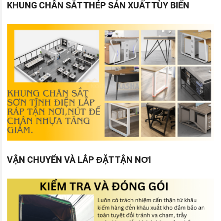
KHUNG CHÂN SẮT THÉP SẢN XUẤT TÙY BIẾN
VẬN CHUYỂN VÀ LẮP ĐẶT TẬN NƠI