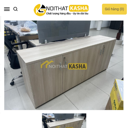
Giỏ hàng (
0
)