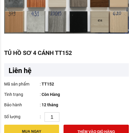
TỦ HỒ SƠ 4 CÁNH TT152
Liên hệ
Mã sản phẩm
:
TT152
Tình trạng
:
Còn Hàng
Bảo hành
:
12 tháng
Số lượng
:
MUA NGAY
THÊM VÀO GIỎ HÀNG