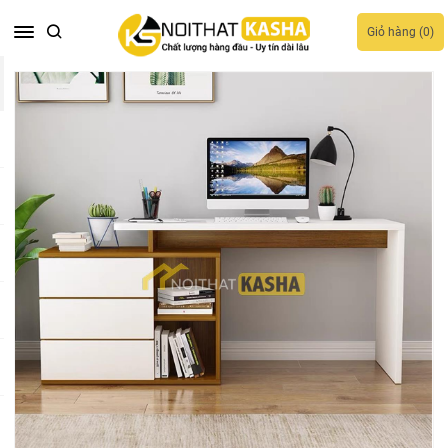
Giỏ hàng (
0
)