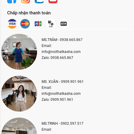
Chấp nhận thanh toán
MS.TRÂM - 0938.665.867
Email:
info@noithatkasha.com
Zalo: 0938.665.867
MS. XUÂN - 0909.901.961
Email:
info@noithatkasha.com
Zalo: 0909.901.961
MS.TRINH - 0902.597.517
Email: