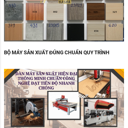
BỘ MÁY SẢN XUẤT ĐÚNG CHUẨN QUY TRÌNH