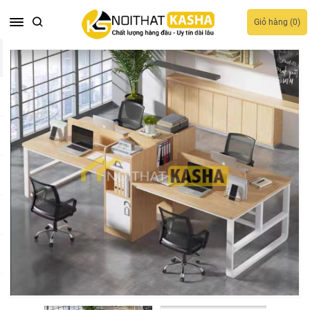
Giỏ hàng (
0
)