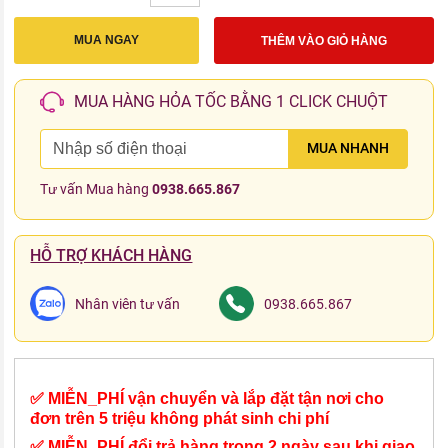
MUA NGAY
THÊM VÀO GIỎ HÀNG
MUA HÀNG HỎA TỐC BẰNG 1 CLICK CHUỘT
MUA NHANH
Tư vấn Mua hàng
0938.665.867
HỖ TRỢ KHÁCH HÀNG
Nhân viên tư vấn
0938.665.867
✅ MIỄN_PHÍ vận chuyển và lắp đặt tận nơi cho
đơn trên 5 triệu không phát sinh chi phí
✅ MIỄN_PHÍ đổi trả hàng trong 2 ngày sau khi giao