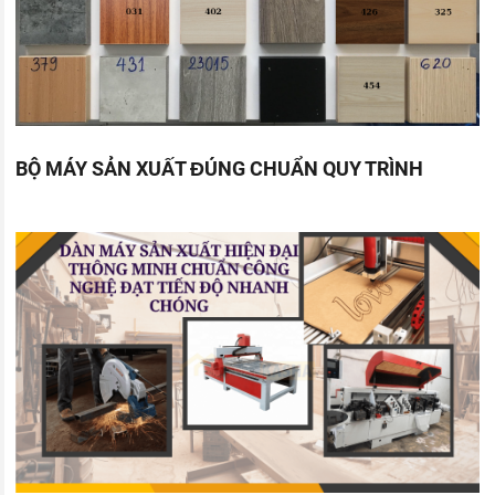
BỘ MÁY SẢN XUẤT ĐÚNG CHUẨN QUY TRÌNH