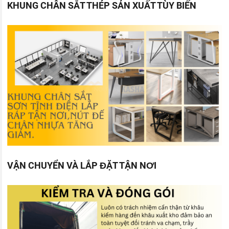
KHUNG CHÂN SẮT THÉP SẢN XUẤT TÙY BIẾN
VẬN CHUYỂN VÀ LẮP ĐẶT TẬN NƠI