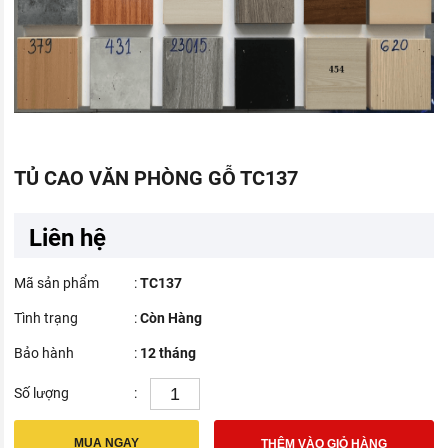
TỦ CAO VĂN PHÒNG GỖ TC137
Liên hệ
Mã sản phẩm
:
TC137
Tình trạng
:
Còn Hàng
Bảo hành
:
12 tháng
Số lượng
:
MUA NGAY
THÊM VÀO GIỎ HÀNG