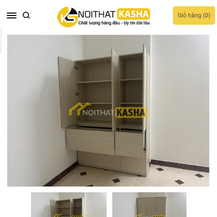
Giỏ hàng (
0
)