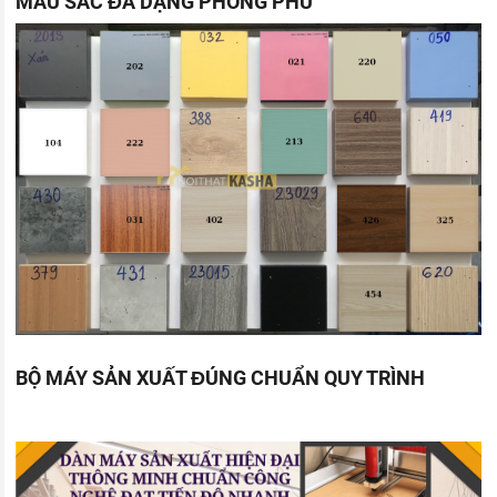
MÀU SẮC ĐA DẠNG PHONG PHÚ
BỘ MÁY SẢN XUẤT ĐÚNG CHUẨN QUY TRÌNH