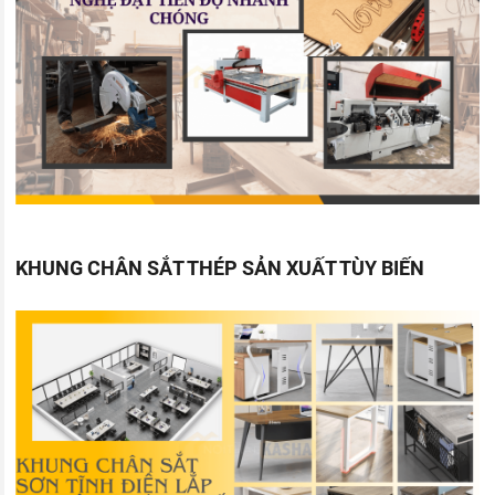
KHUNG CHÂN SẮT THÉP SẢN XUẤT TÙY BIẾN