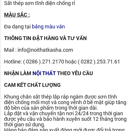
Sắt thép sơn tĩnh điện chống rỉ
MÀU SẮC :
Đa dạng tại
bảng màu ván
THÔNG TIN ĐẶT HÀNG VÀ TƯ VẤN
Mail :
info@noithatkasha.com
Hotline:
( 0286 ).271.2170
hoặc
( 0282 ).253.71.61
NHẬN LÀM
NỘI THẤT
THEO YÊU CẦU
CAM KẾT CHẤT LƯỢNG
Khung chân sắt thép lắp ráp ngàm được sơn tĩnh
điện chống mối mọt và cong vênh ở bề mặt giúp tăng
độ bền của sản phẩm trong thời gian dài.
Lắp đặt và vận chuyển tận nơi 24/24 trong thời gian
được yêu cầu và bảo hành xuyên suốt 12 tháng trong
thời gian sử dụng.
Hàng bảo đảm sản xuất đóng mới được đổi trả trong