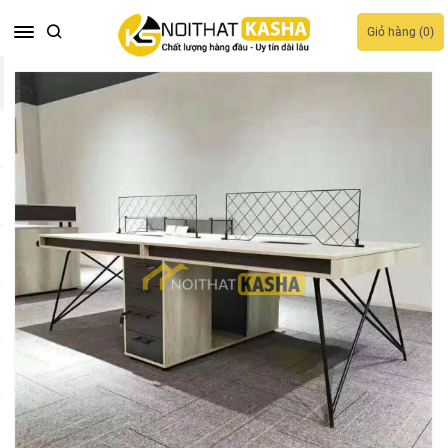
Giỏ hàng (
0
)