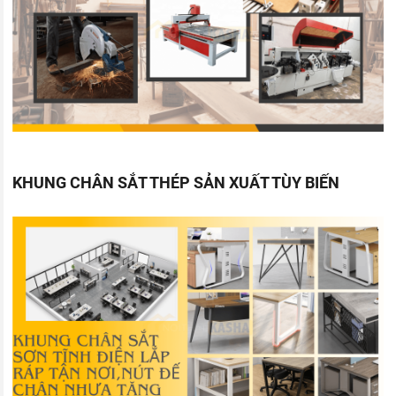
KHUNG CHÂN SẮT THÉP SẢN XUẤT TÙY BIẾN