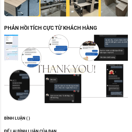
PHẢN HỒI TÍCH CỰC TỪ KHÁCH HÀNG
BÌNH LUẬN ( )
ĐỂ LẠI BÌNH LUẬN CỦA BẠN