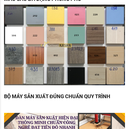
BỘ MÁY SẢN XUẤT ĐÚNG CHUẨN QUY TRÌNH