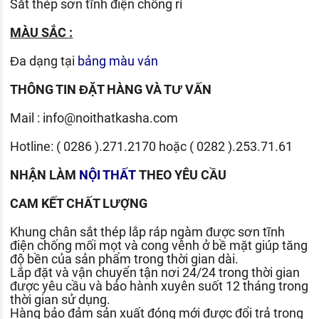
Sắt thép sơn tĩnh điện chống rỉ
MÀU SẮC :
Đa dạng tại
bảng màu ván
THÔNG TIN ĐẶT HÀNG VÀ TƯ VẤN
Mail :
info@noithatkasha.com
Hotline:
( 0286 ).271.2170
hoặc
( 0282 ).253.71.61
NHẬN LÀM
NỘI THẤT
THEO YÊU CẦU
CAM KẾT CHẤT LƯỢNG
Khung chân sắt thép lắp ráp ngàm được sơn tĩnh
điện chống mối mọt và cong vênh ở bề mặt giúp tăng
độ bền của sản phẩm trong thời gian dài.
Lắp đặt và vận chuyển tận nơi 24/24 trong thời gian
được yêu cầu và bảo hành xuyên suốt 12 tháng trong
thời gian sử dụng.
Hàng bảo đảm sản xuất đóng mới được đổi trả trong