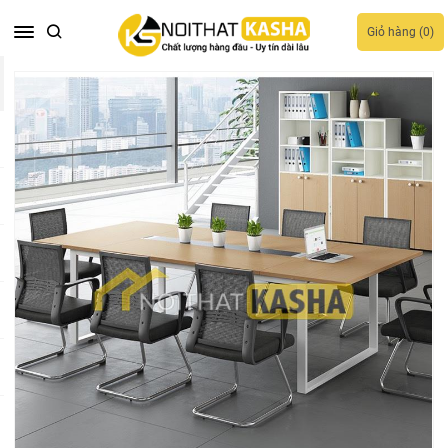
Giỏ hàng (
0
)