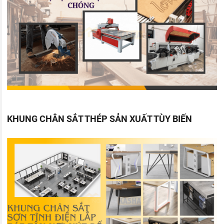
KHUNG CHÂN SẮT THÉP SẢN XUẤT TÙY BIẾN