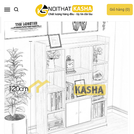
Giỏ hàng (
0
)