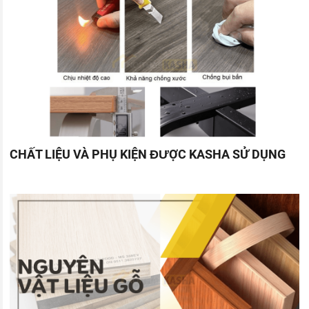
CHẤT LIỆU VÀ PHỤ KIỆN ĐƯỢC KASHA SỬ DỤNG