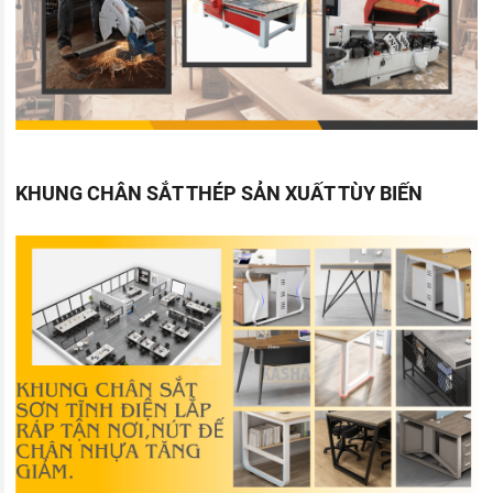
KHUNG CHÂN SẮT THÉP SẢN XUẤT TÙY BIẾN