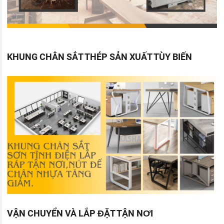
KHUNG CHÂN SẮT THÉP SẢN XUẤT TÙY BIẾN
VẬN CHUYỂN VÀ LẮP ĐẶT TẬN NƠI