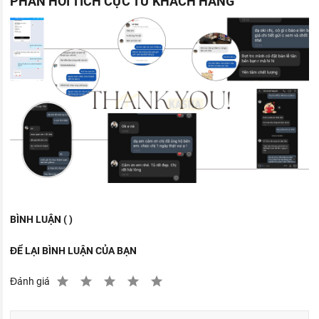
PHẢN HỒI TÍCH CỰC TỪ KHÁCH HÀNG
BÌNH LUẬN ( )
ĐỂ LẠI BÌNH LUẬN CỦA BẠN
Đánh giá