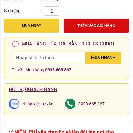
Số lượng
:
MUA NGAY
THÊM VÀO GIỎ HÀNG
MUA HÀNG HỎA TỐC BẰNG 1 CLICK CHUỘT
MUA NHANH
Tư vấn Mua hàng
0938.665.867
HỖ TRỢ KHÁCH HÀNG
Nhân viên tư vấn
0938.665.867
✅ MIỄN_PHÍ vận chuyển và lắp đặt tận nơi cho