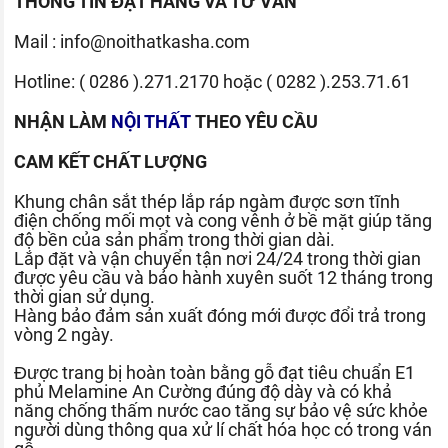
THÔNG TIN ĐẶT HÀNG VÀ TƯ VẤN
Mail :
info@noithatkasha.com
Hotline:
( 0286 ).271.2170
hoặc
( 0282 ).253.71.61
NHẬN LÀM
NỘI THẤT
THEO YÊU CẦU
CAM KẾT CHẤT LƯỢNG
Khung chân sắt thép lắp ráp ngàm được sơn tĩnh
điện chống mối mọt và cong vênh ở bề mặt giúp tăng
độ bền của sản phẩm trong thời gian dài.
Lắp đặt và vận chuyển tận nơi 24/24 trong thời gian
được yêu cầu và bảo hành xuyên suốt 12 tháng trong
thời gian sử dụng.
Hàng bảo đảm sản xuất đóng mới được đổi trả trong
vòng 2 ngày.
Được trang bị hoàn toàn bằng gỗ đạt tiêu chuẩn E1
phủ Melamine An Cường đúng độ dày và có khả
năng chống thấm nước cao tăng sự bảo vệ sức khỏe
người dùng thông qua xử lí chất hóa học có trong ván