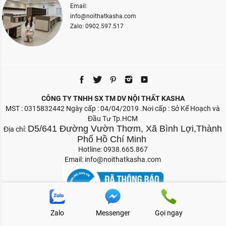
Email:
info@noithatkasha.com
Zalo: 0902.597.517
CÔNG TY TNHH SX TM DV NỘI THẤT KASHA
MST : 0315832442 Ngày cấp : 04/04/2019 .Nơi cấp : Sở Kế Hoạch và
Đầu Tư Tp.HCM
D5/641 Đường Vườn Thơm, Xã Bình Lợi,Thành
Địa chỉ:
Phố Hồ Chí Minh
Hotline: 0938.665.867
Email:
info@noithatkasha.com
Zalo
Messenger
Gọi ngay
Bản quyền 2026 Nội Thất Kasha