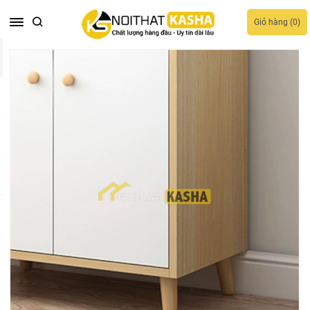
Giỏ hàng (
0
)