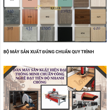
BỘ MÁY SẢN XUẤT ĐÚNG CHUẨN QUY TRÌNH