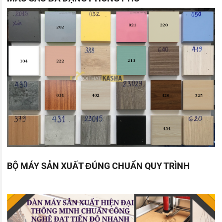
BỘ MÁY SẢN XUẤT ĐÚNG CHUẨN QUY TRÌNH