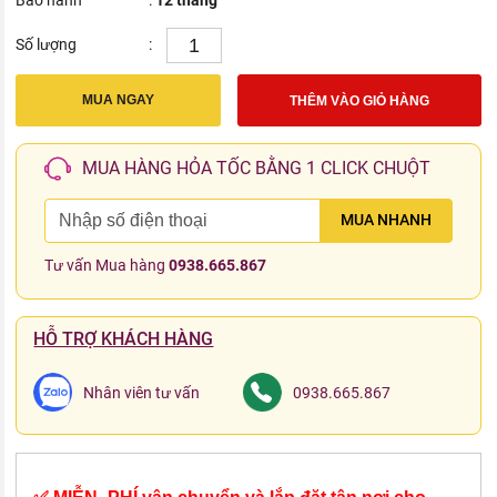
Bảo hành
:
12 tháng
Số lượng
:
MUA NGAY
THÊM VÀO GIỎ HÀNG
MUA HÀNG HỎA TỐC BẰNG 1 CLICK CHUỘT
MUA NHANH
Tư vấn Mua hàng
0938.665.867
HỖ TRỢ KHÁCH HÀNG
Nhân viên tư vấn
0938.665.867