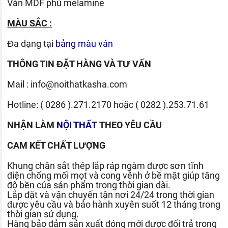
Ván
MDF phủ melamine
MÀU SẮC :
Đa dạng tại
bảng màu ván
THÔNG TIN ĐẶT HÀNG VÀ TƯ VẤN
Mail :
info@noithatkasha.com
Hotline:
( 0286 ).271.2170
hoặc
( 0282 ).253.71.61
NHẬN LÀM
NỘI THẤT
THEO YÊU CẦU
CAM KẾT CHẤT LƯỢNG
Khung chân sắt thép lắp ráp ngàm được sơn tĩnh
điện chống mối mọt và cong vênh ở bề mặt giúp tăng
độ bền của sản phẩm trong thời gian dài.
Lắp đặt và vận chuyển tận nơi 24/24 trong thời gian
được yêu cầu và bảo hành xuyên suốt 12 tháng trong
thời gian sử dụng.
Hàng bảo đảm sản xuất đóng mới được đổi trả trong