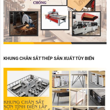
KHUNG CHÂN SẮT THÉP SẢN XUẤT TÙY BIẾN