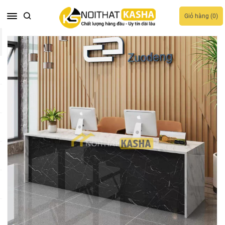
Giỏ hàng (
0
)