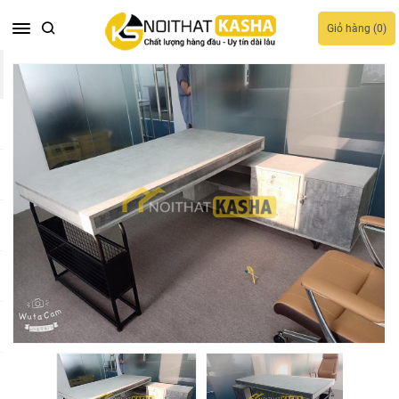
Giỏ hàng (
0
)