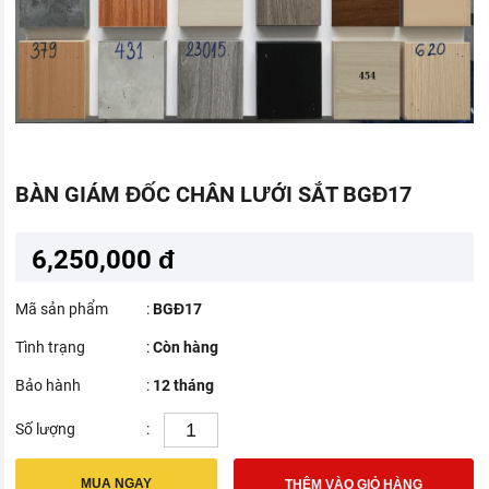
BÀN GIÁM ĐỐC CHÂN LƯỚI SẮT BGĐ17
6,250,000 đ
Mã sản phẩm
:
BGĐ17
Tình trạng
:
Còn hàng
Bảo hành
:
12 tháng
Số lượng
:
MUA NGAY
THÊM VÀO GIỎ HÀNG