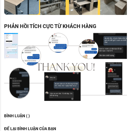
PHẢN HỒI TÍCH CỰC TỪ KHÁCH HÀNG
BÌNH LUẬN ( )
ĐỂ LẠI BÌNH LUẬN CỦA BẠN