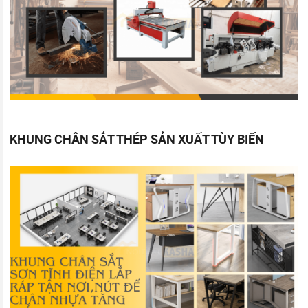
KHUNG CHÂN SẮT THÉP SẢN XUẤT TÙY BIẾN