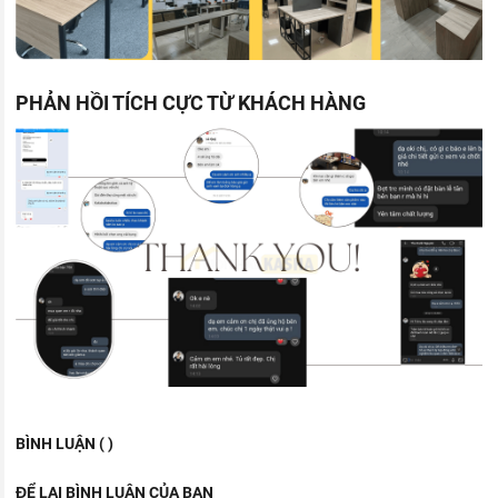
PHẢN HỒI TÍCH CỰC TỪ KHÁCH HÀNG
BÌNH LUẬN ( )
ĐỂ LẠI BÌNH LUẬN CỦA BẠN