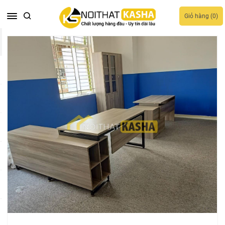
Giỏ hàng (
0
)