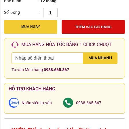
Bảo hành
:
12 tháng
Số lượng
:
MUA NGAY
THÊM VÀO GIỎ HÀNG
MUA HÀNG HỎA TỐC BẰNG 1 CLICK CHUỘT
MUA NHANH
Tư vấn Mua hàng
0938.665.867
HỖ TRỢ KHÁCH HÀNG
Nhân viên tư vấn
0938.665.867