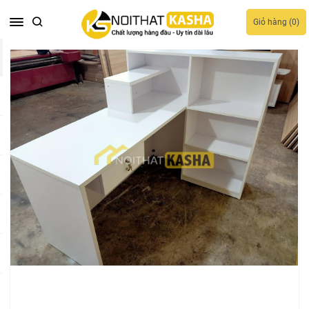
Giỏ hàng (
0
)