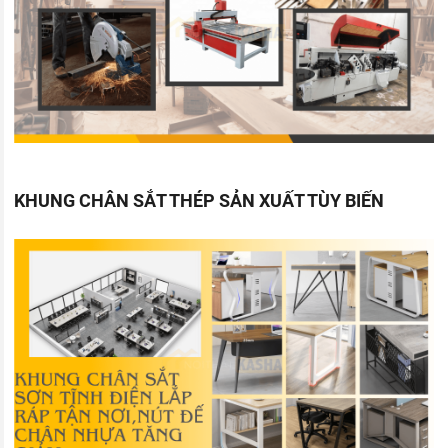
KHUNG CHÂN SẮT THÉP SẢN XUẤT TÙY BIẾN