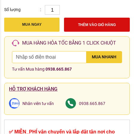
Số lượng
:
MUA NGAY
THÊM VÀO GIỎ HÀNG
MUA HÀNG HỎA TỐC BẰNG 1 CLICK CHUỘT
MUA NHANH
Tư vấn Mua hàng
0938.665.867
HỖ TRỢ KHÁCH HÀNG
Nhân viên tư vấn
0938.665.867
✅ MIỄN_PHÍ vận chuyển và lắp đặt tận nơi cho