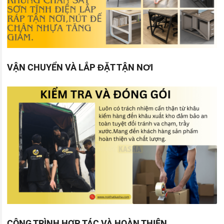
VẬN CHUYỂN VÀ LẮP ĐẶT TẬN NƠI
CÔNG TRÌNH HỢP TÁC VÀ HOÀN THIỆN