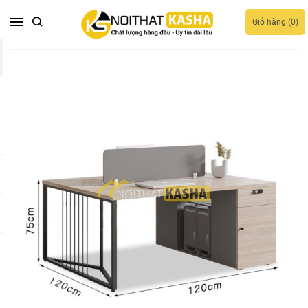
Giỏ hàng (
0
)