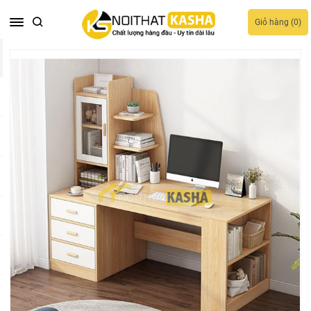
Giỏ hàng (
0
)