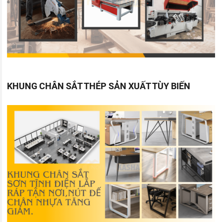
KHUNG CHÂN SẮT THÉP SẢN XUẤT TÙY BIẾN