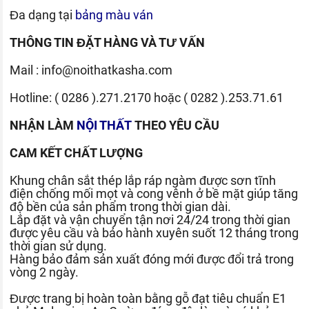
Đa dạng tại
bảng màu ván
THÔNG TIN ĐẶT HÀNG VÀ TƯ VẤN
Mail :
info@noithatkasha.com
Hotline:
( 0286 ).271.2170
hoặc
( 0282 ).253.71.61
NHẬN LÀM
NỘI THẤT
THEO YÊU CẦU
CAM KẾT CHẤT LƯỢNG
Khung chân sắt thép lắp ráp ngàm được sơn tĩnh
điện chống mối mọt và cong vênh ở bề mặt giúp tăng
độ bền của sản phẩm trong thời gian dài.
Lắp đặt và vận chuyển tận nơi 24/24 trong thời gian
được yêu cầu và bảo hành xuyên suốt 12 tháng trong
thời gian sử dụng.
Hàng bảo đảm sản xuất đóng mới được đổi trả trong
vòng 2 ngày.
Được trang bị hoàn toàn bằng gỗ đạt tiêu chuẩn E1