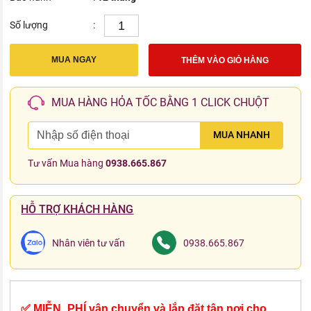
Số lượng
:
MUA NGAY
THÊM VÀO GIỎ HÀNG
MUA HÀNG HỎA TỐC BẰNG 1 CLICK CHUỘT
MUA NHANH
Tư vấn Mua hàng
0938.665.867
HỖ TRỢ KHÁCH HÀNG
Nhân viên tư vấn
0938.665.867
✅ MIỄN_PHÍ vận chuyển và lắp đặt tận nơi cho