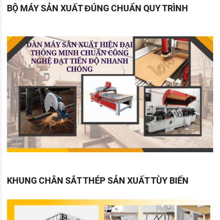
BỘ MÁY SẢN XUẤT ĐÚNG CHUẨN QUY TRÌNH
KHUNG CHÂN SẮT THÉP SẢN XUẤT TÙY BIẾN