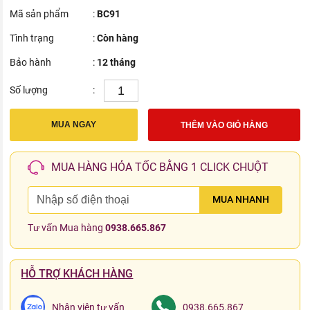
Mã sản phẩm
:
BC91
Tình trạng
:
Còn hàng
Bảo hành
:
12 tháng
Số lượng
:
MUA NGAY
THÊM VÀO GIỎ HÀNG
MUA HÀNG HỎA TỐC BẰNG 1 CLICK CHUỘT
MUA NHANH
Tư vấn Mua hàng
0938.665.867
HỖ TRỢ KHÁCH HÀNG
Nhân viên tư vấn
0938.665.867