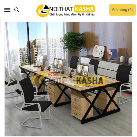
Giỏ hàng (
0
)