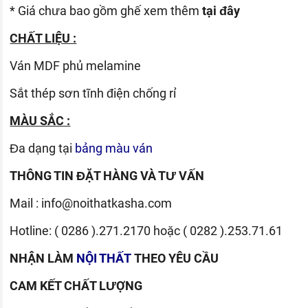
* Giá chưa bao gồm ghế xem thêm
tại đây
CHẤT LIỆU :
Ván
MDF phủ melamine
Sắt thép sơn tĩnh điện chống rỉ
MÀU SẮC :
Đa dạng tại
bảng màu ván
THÔNG TIN ĐẶT HÀNG VÀ TƯ VẤN
Mail :
info@noithatkasha.com
Hotline:
( 0286 ).271.2170
hoặc
( 0282 ).253.71.61
NHẬN LÀM
NỘI THẤT
THEO YÊU CẦU
CAM KẾT CHẤT LƯỢNG