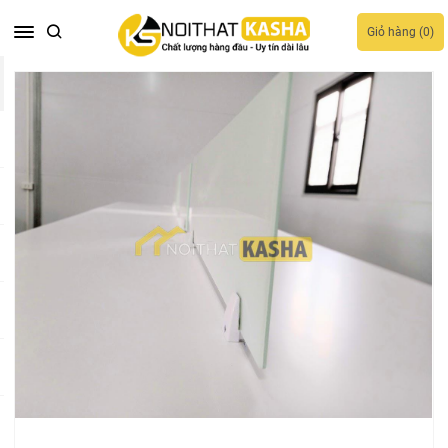
Giỏ hàng (
0
)