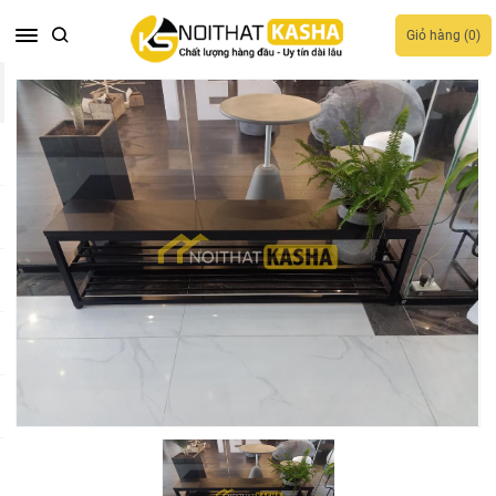
Giỏ hàng (
0
)