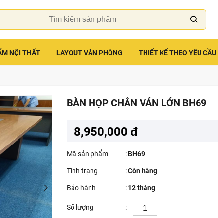
ẨM NỘI THẤT
LAYOUT VĂN PHÒNG
THIẾT KẾ THEO YÊU CẦU
BÀN HỌP CHÂN VÁN LỚN BH69
8,950,000 đ
Mã sản phẩm
:
BH69
Tình trạng
:
Còn hàng
Bảo hành
:
12 tháng
Số lượng
: