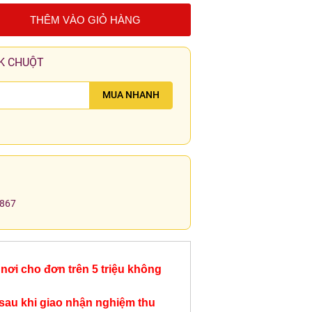
THÊM VÀO GIỎ HÀNG
K CHUỘT
MUA NHANH
.867
nơi cho đơn trên 5 triệu không
sau khi giao nhận nghiệm thu