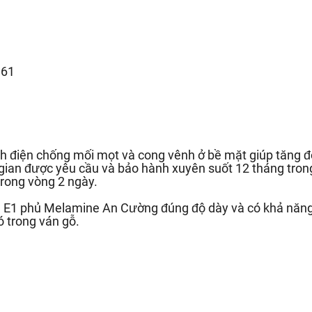
.61
h điện chống mối mọt và cong vênh ở bề mặt giúp tăng độ
 gian được yêu cầu và bảo hành xuyên suốt 12 tháng trong
rong vòng 2 ngày.
ẩn E1 phủ Melamine An Cường đúng độ dày và có khả năn
ó trong ván gỗ.