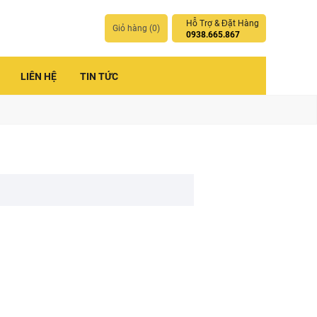
Hỗ Trợ & Đặt Hàng
Giỏ hàng (
0
)
0938.665.867
LIÊN HỆ
TIN TỨC