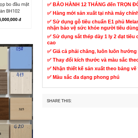
ọp bo đầu mặt
Bàn họp chân Col
Bàn họp chân sắt
✅ BẢO HÀNH 12 THÁNG đến TRỌN Đ
bàn BH102
hình Oval BH30
kiểu BH28
✅ Hàng mới sản xuất tại nhà máy chí
4,000,000 đ
3,350,000 đ
4,950,000 đ
✅ Sử dụng gỗ tiêu chuẩn E1 phủ Mel
nhận bảo vệ sức khỏe người tiêu dùn
✅ Sử dụng sắt thép dày 1 ly 2 đạt tiêu 
cao
✅ Giá cả phải chăng, luôn luôn hướng 
✅ Thay đổi kích thước và màu sắc the
✅ Nhận thiết kế sản xuất theo bảng vẽ
✅ Màu sắc đa dạng phong phú
SHARE THIS: