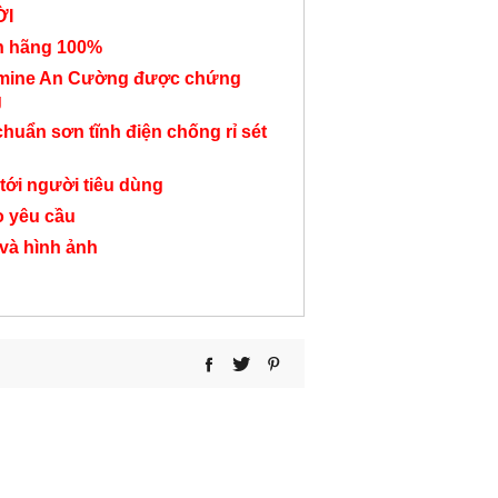
Bàn họp chân col sắt
Bàn họp chân col
Bàn họp chân
ỜI
BH137
BH55
kiểu mới B
nh hãng 100%
Liên hệ
3,700,000 đ
10,100,000
amine An Cường được chứng
g
chuẩn sơn tĩnh điện chống rỉ sét
tới người tiêu dùng
o yêu cầu
 và hình ảnh