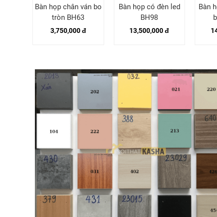
n sắt
Bàn họp chân ván bo
Bàn họp có đèn led
Bàn h
 BH74
tròn BH63
BH98
 đ
3,750,000 đ
13,500,000 đ
1