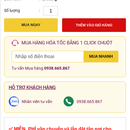
Số lượng
:
MUA NGAY
THÊM VÀO GIỎ HÀNG
MUA HÀNG HỎA TỐC BẰNG 1 CLICK CHUỘT
MUA NHANH
Tư vấn Mua hàng
0938.665.867
HỖ TRỢ KHÁCH HÀNG
Nhân viên tư vấn
0938.665.867
✅ MIỄN_PHÍ vận chuyển và lắp đặt tận nơi cho