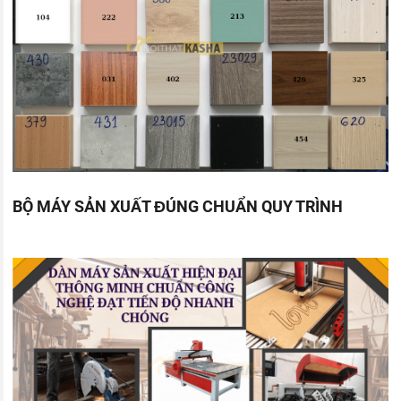
BỘ MÁY SẢN XUẤT ĐÚNG CHUẨN QUY TRÌNH