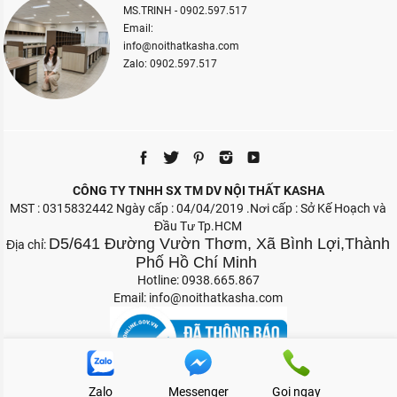
MS.TRINH - 0902.597.517
Email:
info@noithatkasha.com
Zalo: 0902.597.517
CÔNG TY TNHH SX TM DV NỘI THẤT KASHA
MST : 0315832442 Ngày cấp : 04/04/2019 .Nơi cấp : Sở Kế Hoạch và
Đầu Tư Tp.HCM
D5/641 Đường Vườn Thơm, Xã Bình Lợi,Thành
Địa chỉ:
Phố Hồ Chí Minh
Hotline: 0938.665.867
Email:
info@noithatkasha.com
Zalo
Messenger
Gọi ngay