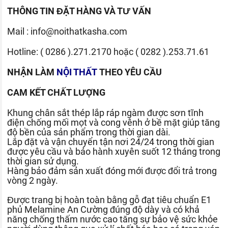
THÔNG TIN ĐẶT HÀNG VÀ TƯ VẤN
Mail :
info@noithatkasha.com
Hotline:
( 0286 ).271.2170
hoặc
( 0282 ).253.71.61
NHẬN LÀM
NỘI THẤT
THEO YÊU CẦU
CAM KẾT CHẤT LƯỢNG
Khung chân sắt thép lắp ráp ngàm được sơn tĩnh
điện chống mối mọt và cong vênh ở bề mặt giúp tăng
độ bền của sản phẩm trong thời gian dài.
Lắp đặt và vận chuyển tận nơi 24/24 trong thời gian
được yêu cầu và bảo hành xuyên suốt 12 tháng trong
thời gian sử dụng.
Hàng bảo đảm sản xuất đóng mới được đổi trả trong
vòng 2 ngày.
Được trang bị hoàn toàn bằng gỗ đạt tiêu chuẩn E1
phủ Melamine An Cường đúng độ dày và có khả
năng chống thấm nước cao tăng sự bảo vệ sức khỏe