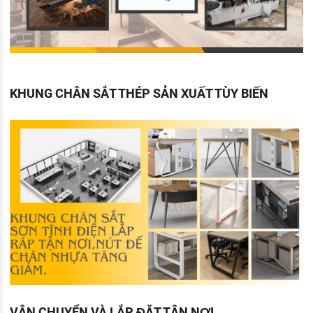
KHUNG CHÂN SẮT THÉP SẢN XUẤT TÙY BIẾN
VẬN CHUYỂN VÀ LẮP ĐẶT TẬN NƠI