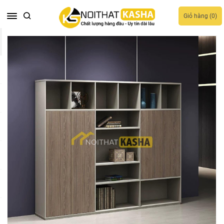
Giỏ hàng (
0
)