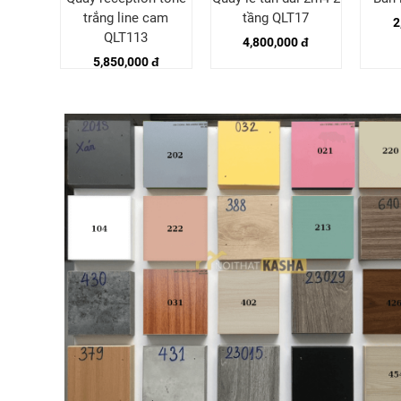
152
trắng line cam
tầng QLT17
2
QLT113
4,800,000 đ
5,850,000 đ