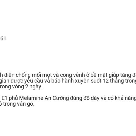
.61
h điện chống mối mọt và cong vênh ở bề mặt giúp tăng độ
 gian được yêu cầu và bảo hành xuyên suốt 12 tháng trong
rong vòng 2 ngày.
ẩn E1 phủ Melamine An Cường đúng độ dày và có khả năn
ó trong ván gỗ.