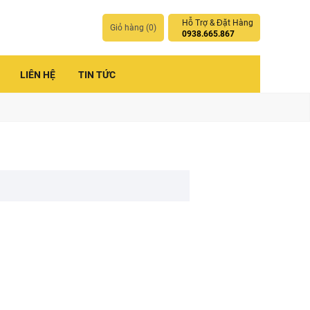
Hỗ Trợ & Đặt Hàng
Giỏ hàng (
0
)
0938.665.867
LIÊN HỆ
TIN TỨC