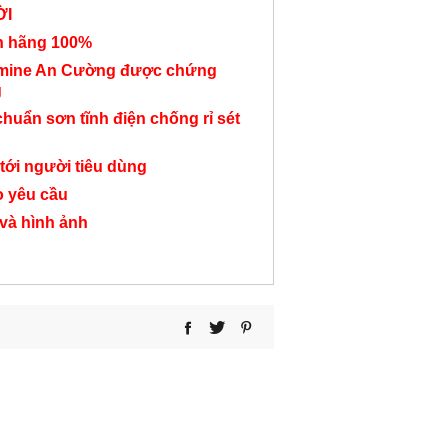
ỜI
góc L QLT138
phòng QLT
2,050,000 đ
nh hãng 100%
5,900,000 đ
2,250,000
amine An Cường được chứng
g
chuẩn sơn tĩnh điện chống rỉ sét
tới người tiêu dùng
o yêu cầu
 và hình ảnh