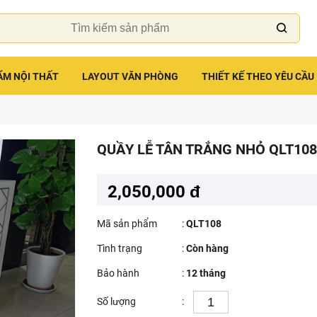
ẨM NỘI THẤT
LAYOUT VĂN PHÒNG
THIẾT KẾ THEO YÊU CẦU
QUẦY LỄ TÂN TRẮNG NHỎ QLT108
2,050,000 đ
Mã sản phẩm
:
QLT108
Tình trạng
:
Còn hàng
Bảo hành
:
12 tháng
Số lượng
: