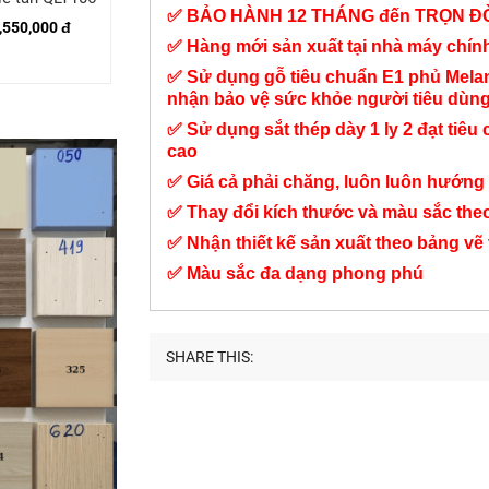
✅ BẢO HÀNH 12 THÁNG đến TRỌN Đ
kiểu mới QLT139
,550,000 đ
Liên hệ
✅ Hàng mới sản xuất tại nhà máy chí
5,850,000 đ
✅ Sử dụng gỗ tiêu chuẩn E1 phủ Mel
nhận bảo vệ sức khỏe người tiêu dùn
✅ Sử dụng sắt thép dày 1 ly 2 đạt tiêu 
cao
✅ Giá cả phải chăng, luôn luôn hướng 
✅ Thay đổi kích thước và màu sắc the
✅ Nhận thiết kế sản xuất theo bảng vẽ
✅ Màu sắc đa dạng phong phú
SHARE THIS: