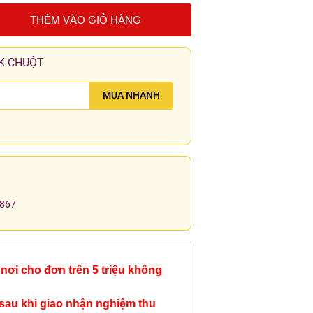
THÊM VÀO GIỎ HÀNG
K CHUỘT
MUA NHANH
.867
nơi cho đơn trên 5 triệu không
sau khi giao nhận nghiệm thu
Quầy lễ tân hộc tủ
Quầy lễ tân QLT54
Quầy lễ tân