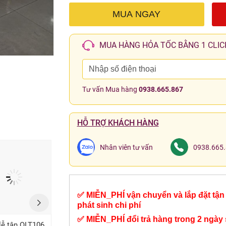
MUA NGAY
MUA HÀNG HỎA TỐC BẰNG 1 CLIC
Tư vấn Mua hàng
0938.665.867
HỖ TRỢ KHÁCH HÀNG
Nhân viên tư vấn
0938.665
✅ MIỄN_PHÍ vận chuyển và lắp đặt tận 
phát sinh chi phí
✅ MIỄN_PHÍ đổi trả hàng trong 2 ngày 
lễ tân QLT106
Quầy lễ tân góc L
Quầy lễ tân QLT57