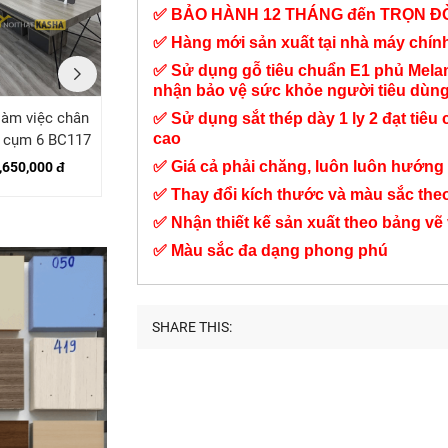
✅ BẢO HÀNH 12 THÁNG đến TRỌN Đ
✅ Hàng mới sản xuất tại nhà máy chí
✅ Sử dụng gỗ tiêu chuẩn E1 phủ Mel
nhận bảo vệ sức khỏe người tiêu dùn
làm việc chân
Bàn cụm 2 chân sắt
Bàn làm việc 2 chỗ
✅ Sử dụng sắt thép dày 1 ly 2 đạt tiêu 
cao
 cụm 6 BC117
kệ BC167
ngồi có hộc tủ BC09
✅ Giá cả phải chăng, luôn luôn hướng 
,650,000 đ
5,350,000 đ
3,100,000 đ
✅ Thay đổi kích thước và màu sắc the
✅ Nhận thiết kế sản xuất theo bảng vẽ
✅ Màu sắc đa dạng phong phú
SHARE THIS: