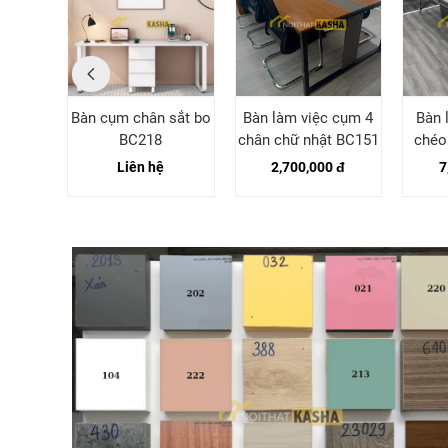
n sắt
Bàn cụm chân sắt bo
Bàn làm việc cụm 4
Bàn 
41
BC218
chân chữ nhật BC151
chéo
Liên hệ
2,700,000 đ
7