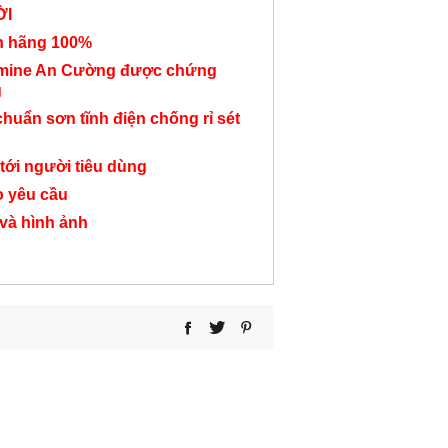
ỜI
nh hãng 100%
amine An Cường được chứng
g
Bàn Làm Việc Cụm 2
Bàn làm việc cụm 4
Bàn làm việc 
chuẩn sơn tĩnh điện chống rỉ sét
Có Tủ Di Động BC119
chỗ có hộc tủ BC33
có vách ngăn
BC24
tới người tiêu dùng
4,060,000 đ
6,950,000 đ
2,750,000
o yêu cầu
 và hình ảnh