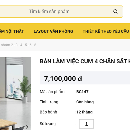
ẨM NỘI THẤT
LAYOUT VĂN PHÒNG
THIẾT KẾ THEO YÊU CẦU
hóm 2 - 3 - 4 - 5 - 6 - 8
BÀN LÀM VIỆC CỤM 4 CHÂN SẮT 
7,100,000 đ
Mã sản phẩm
:
BC147
Tình trạng
:
Còn hàng
Bảo hành
:
12 tháng
Số lượng
: