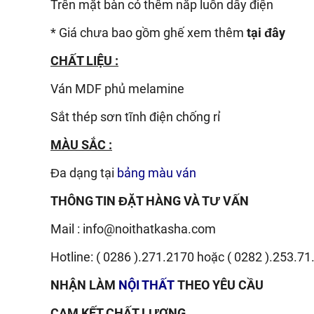
Trên mặt bàn có thêm nắp luồn dây điện
* Giá chưa bao gồm ghế xem thêm
tại đây
CHẤT LIỆU :
Ván
MDF phủ melamine
Sắt thép sơn tĩnh điện chống rỉ
MÀU SẮC :
Đa dạng tại
bảng màu ván
THÔNG TIN ĐẶT HÀNG VÀ TƯ VẤN
Mail :
info@noithatkasha.com
Hotline:
( 0286 ).271.2170
hoặc
( 0282 ).253.71
NHẬN LÀM
NỘI THẤT
THEO YÊU CẦU
CAM KẾT CHẤT LƯỢNG