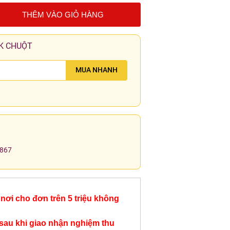
THÊM VÀO GIỎ HÀNG
K CHUỘT
MUA NHANH
.867
nơi cho đơn trên 5 triệu không
sau khi giao nhận nghiệm thu