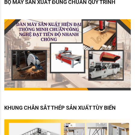
BỘ MÁY SẢN XUẤT ĐÚNG CHUẨN QUY TRÌNH
KHUNG CHÂN SẮT THÉP SẢN XUẤT TÙY BIẾN