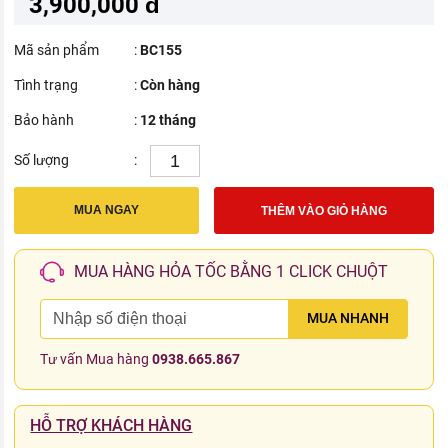
3,900,000 đ
Mã sản phẩm
:
BC155
Tình trạng
:
Còn hàng
Bảo hành
:
12 tháng
Số lượng
:
MUA NGAY
THÊM VÀO GIỎ HÀNG
MUA HÀNG HỎA TỐC BẰNG 1 CLICK CHUỘT
MUA NHANH
Tư vấn Mua hàng
0938.665.867
HỖ TRỢ KHÁCH HÀNG