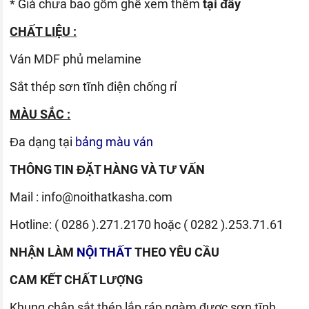
* Giá chưa bao gồm ghế xem thêm
tại đây
CHẤT LIỆU :
Ván
MDF phủ melamine
Sắt thép sơn tĩnh điện chống rỉ
MÀU SẮC :
Đa dạng tại
bảng màu ván
THÔNG TIN ĐẶT HÀNG VÀ TƯ VẤN
Mail :
info@noithatkasha.com
Hotline:
( 0286 ).271.2170
hoặc
( 0282 ).253.71.61
NHẬN LÀM
NỘI THẤT
THEO YÊU CẦU
CAM KẾT CHẤT LƯỢNG
Khung chân sắt thép lắp ráp ngàm được sơn tĩnh