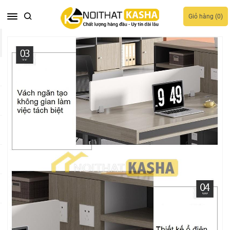
Giỏ hàng (
0
)