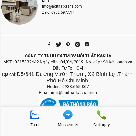
Email:
info@noithatkasha.com
Zalo: 0902.597.517
CÔNG TY TNHH SX TM DV NỘI THẤT KASHA
MST : 0315832442 Ngày cấp : 04/04/2019 .Nơi cấp : Sở Kế Hoạch và
Đầu Tư Tp.HCM
D5/641 Đường Vườn Thơm, Xã Bình Lợi,Thành
Địa chỉ:
Phố Hồ Chí Minh
Hotline: 0938.665.867
Email:
info@noithatkasha.com
Zalo
Messenger
Gọi ngay
Bản quyền 2026 Nội Thất Kasha