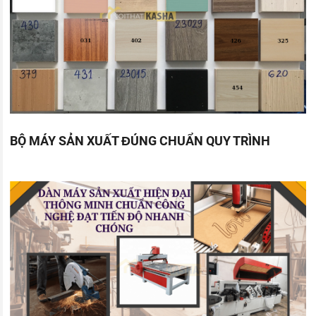
BỘ MÁY SẢN XUẤT ĐÚNG CHUẨN QUY TRÌNH