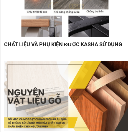
CHẤT LIỆU VÀ PHỤ KIỆN ĐƯỢC KASHA SỬ DỤNG