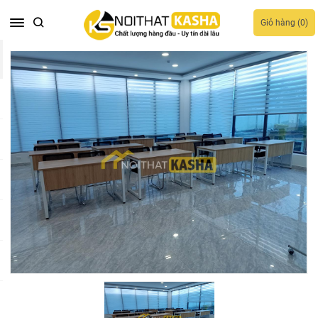
Giỏ hàng (
0
)