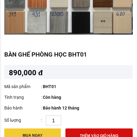
BÀN GHẾ PHÒNG HỌC BHT01
890,000 đ
Mã sản phẩm
:
BHT01
Tình trạng
:
Còn hàng
Bảo hành
:
Bảo hành 12 tháng
Số lượng
:
MUA NGAY
THÊM VÀO GIỎ HÀNG