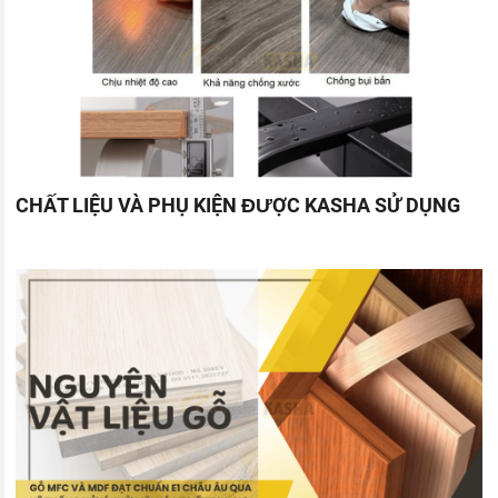
CHẤT LIỆU VÀ PHỤ KIỆN ĐƯỢC KASHA SỬ DỤNG