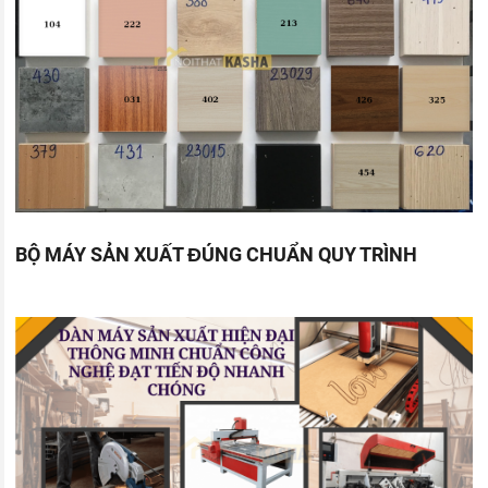
BỘ MÁY SẢN XUẤT ĐÚNG CHUẨN QUY TRÌNH