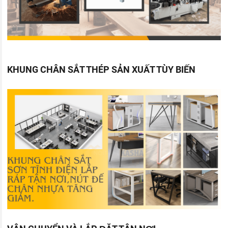
KHUNG CHÂN SẮT THÉP SẢN XUẤT TÙY BIẾN