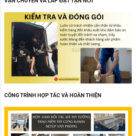
VẬN CHUYỂN VÀ LẮP ĐẶT TẬN NƠI
CÔNG TRÌNH HỢP TÁC VÀ HOÀN THIỆN