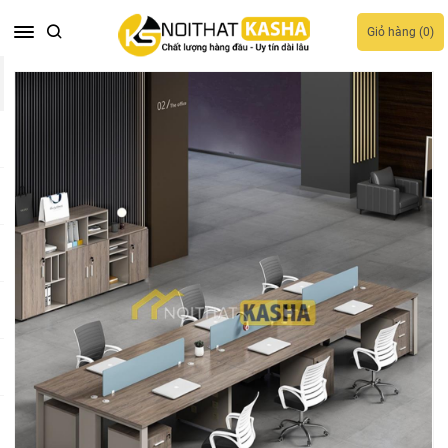
Giỏ hàng (
0
)