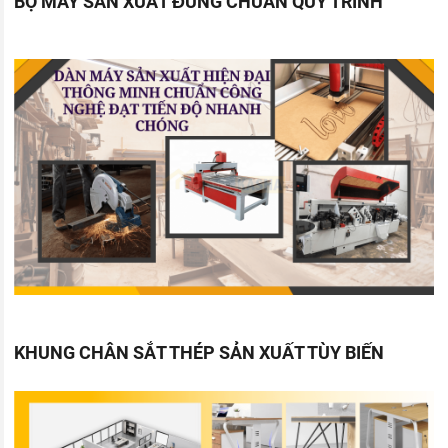
BỘ MÁY SẢN XUẤT ĐÚNG CHUẨN QUY TRÌNH
KHUNG CHÂN SẮT THÉP SẢN XUẤT TÙY BIẾN