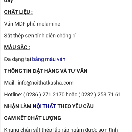
đây
CHẤT LIỆU :
Ván
MDF phủ melamine
Sắt thép sơn tĩnh điện chống rỉ
MÀU SẮC :
Đa dạng tại
bảng màu ván
THÔNG TIN ĐẶT HÀNG VÀ TƯ VẤN
Mail :
info@noithatkasha.com
Hotline:
( 0286 ).271.2170
hoặc
( 0282 ).253.71.61
NHẬN LÀM
NỘI THẤT
THEO YÊU CẦU
CAM KẾT CHẤT LƯỢNG
Khung chân sắt thép lắp ráp ngàm được sơn tĩnh