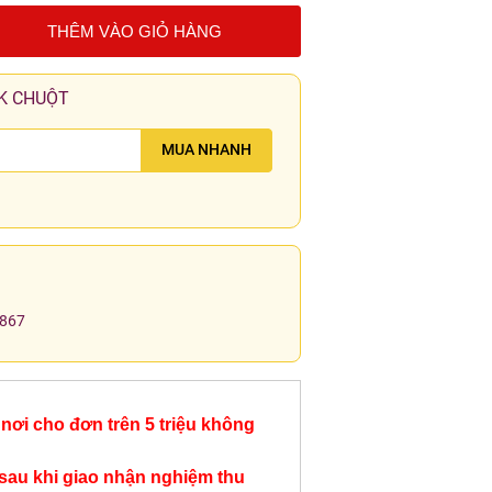
THÊM VÀO GIỎ HÀNG
K CHUỘT
MUA NHANH
.867
nơi cho đơn trên 5 triệu không
sau khi giao nhận nghiệm thu