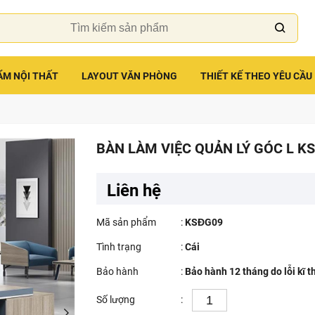
ẨM NỘI THẤT
LAYOUT VĂN PHÒNG
THIẾT KẾ THEO YÊU CẦU
BÀN LÀM VIỆC QUẢN LÝ GÓC L K
Liên hệ
Mã sản phẩm
:
KSĐG09
Tình trạng
:
Cái
Bảo hành
:
Bảo hành 12 tháng do lỗi kĩ t
Số lượng
: