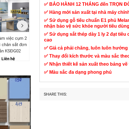
✅ BẢO HÀNH 12 THÁNG đến TRỌN Đ
✅ Hàng mới sản xuất tại nhà máy chí
✅ Sử dụng gỗ tiêu chuẩn E1 phủ Mel
nhận bảo vệ sức khỏe người tiêu dùn
✅ Sử dụng sắt thép dày 1 ly 2 đạt tiêu 
àm việc cụm 2
Bàn làm việc cụm 4
Bàn làm việc quản lý
cao
 chân sắt đơn
người chân sắt đơn
góc L KSĐG09
✅ Giá cả phải chăng, luôn luôn hướng 
iản KSĐG02
giản KSĐG06
Liên hệ
✅ Thay đổi kích thước và màu sắc the
Liên hệ
Liên hệ
✅ Nhận thiết kế sản xuất theo bảng vẽ
✅ Màu sắc đa dạng phong phú
SHARE THIS: