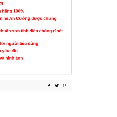
ỜI
nh hãng 100%
amine An Cường được chứng
g
chuẩn sơn tĩnh điện chống rỉ sét
Bàn làm việc cụm 2
Bàn làm việc cụm 4
Tủ hồ sơ thấ
người chân sắt đơn
người chân sắt đơn
nhân viên K
tới người tiêu dùng
giản KSĐG03
giản KSĐG04
Liên hệ
o yêu cầu
Liên hệ
Liên hệ
 và hình ảnh