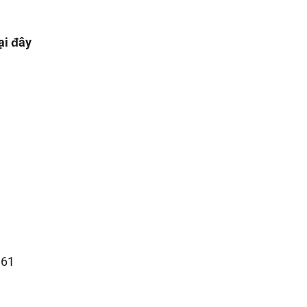
ại đây
.61