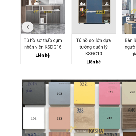
 phòng
Tủ hồ sơ thấp cụm
Tủ hồ sơ lớn dựa
Bàn l
ĐG17
nhân viên KSĐG16
tường quản lý
người
KSĐG10
g
Liên hệ
Liên hệ