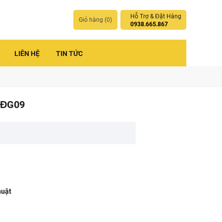
Hỗ Trợ & Đặt Hàng
Giỏ hàng (
0
)
0938.665.867
LIÊN HỆ
TIN TỨC
SĐG09
huật