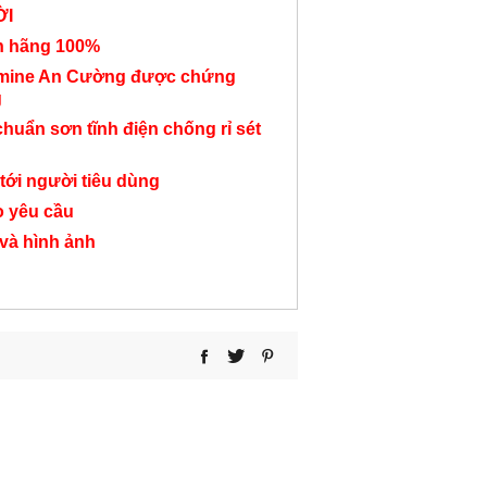
ỜI
nh hãng 100%
amine An Cường được chứng
g
chuẩn sơn tĩnh điện chống rỉ sét
Bàn làm việc 4 người
Bàn làm việc 4 người
Bàn làm việc 4
chân sắt trụ KSTL07
chân sắt trụ KSTL10
chân sắt trụ 
tới người tiêu dùng
Liên hệ
Liên hệ
Liên hệ
o yêu cầu
 và hình ảnh