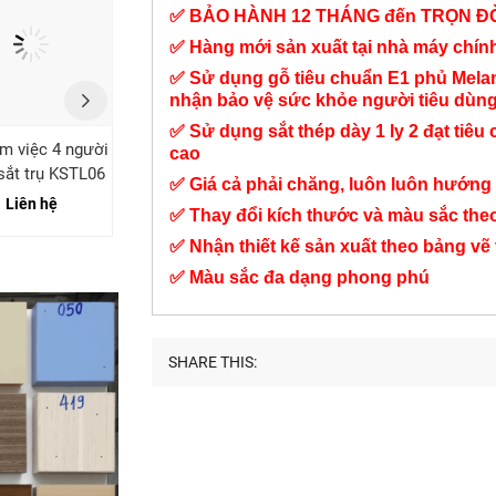
✅ BẢO HÀNH 12 THÁNG đến TRỌN Đ
✅ Hàng mới sản xuất tại nhà máy chí
✅ Sử dụng gỗ tiêu chuẩn E1 phủ Mel
nhận bảo vệ sức khỏe người tiêu dùn
✅ Sử dụng sắt thép dày 1 ly 2 đạt tiêu 
àm việc 4 người
Tủ hồ sơ giám đốc
Bàn họp chân sắt trụ
cao
sắt trụ KSTL06
dựa tường KSTL17
KSTL11
✅ Giá cả phải chăng, luôn luôn hướng 
Liên hệ
Liên hệ
Liên hệ
✅ Thay đổi kích thước và màu sắc the
✅ Nhận thiết kế sản xuất theo bảng vẽ
✅ Màu sắc đa dạng phong phú
SHARE THIS: