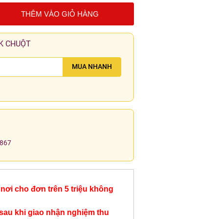
THÊM VÀO GIỎ HÀNG
K CHUỘT
MUA NHANH
.867
nơi cho đơn trên 5 triệu không
sau khi giao nhận nghiệm thu