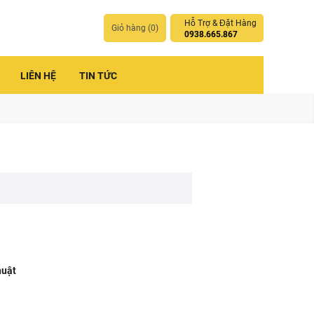
Hỗ Trợ & Đặt Hàng
Giỏ hàng (
0
)
0938.665.867
LIÊN HỆ
TIN TỨC
huật