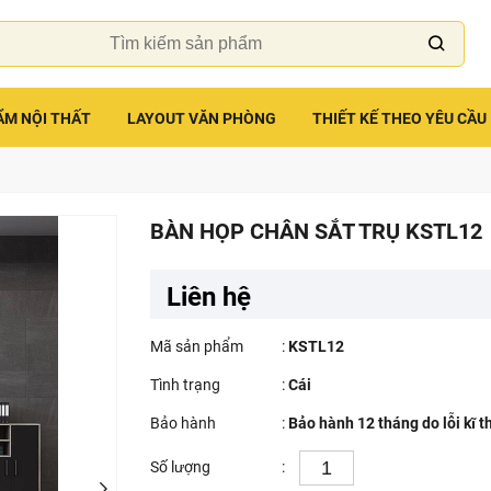
ẨM NỘI THẤT
LAYOUT VĂN PHÒNG
THIẾT KẾ THEO YÊU CẦU
BÀN HỌP CHÂN SẮT TRỤ KSTL12
Liên hệ
Mã sản phẩm
:
KSTL12
Tình trạng
:
Cái
Bảo hành
:
Bảo hành 12 tháng do lỗi kĩ t
Số lượng
: