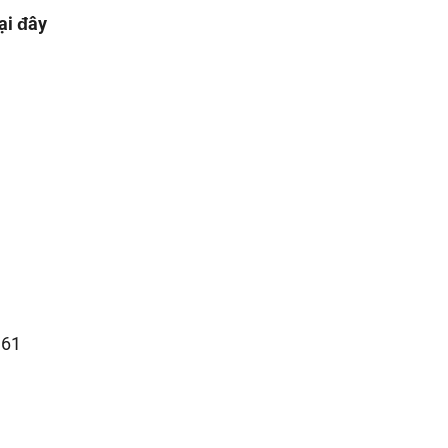
tại đây
.61