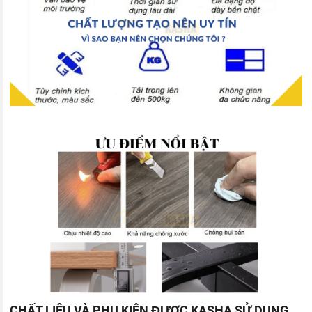
CHẤT LIỆU VÀ PHỤ KIỆN ĐƯỢC KASHA SỬ DỤNG