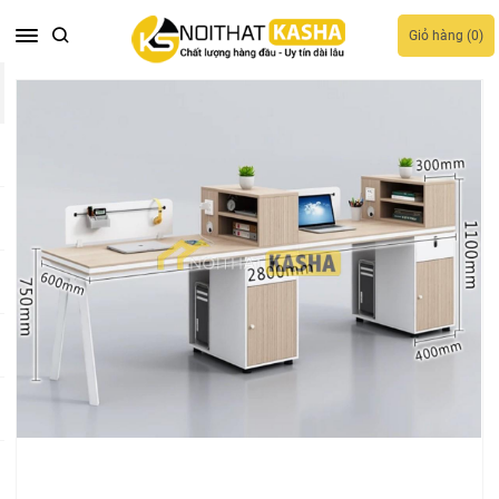
Giỏ hàng (
0
)