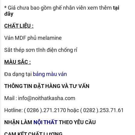
* Giá chưa bao gồm ghế nhân viên xem thêm
tại
đây
CHẤT LIỆU :
Ván
MDF phủ melamine
Sắt thép sơn tĩnh điện chống rỉ
MÀU SẮC :
Đa dạng tại
bảng màu ván
THÔNG TIN ĐẶT HÀNG VÀ TƯ VẤN
Mail :
info@noithatkasha.com
Hotline:
( 0286 ).271.2170
hoặc
( 0282 ).253.71.61
NHẬN LÀM
NỘI THẤT
THEO YÊU CẦU
CAM KẾT CHẤT LƯỢNG