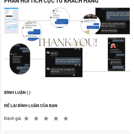
PHẢN HỒI TÍCH CỰC TỪ KHÁCH HÀNG
BÌNH LUẬN ( )
ĐỂ LẠI BÌNH LUẬN CỦA BẠN
Đánh giá