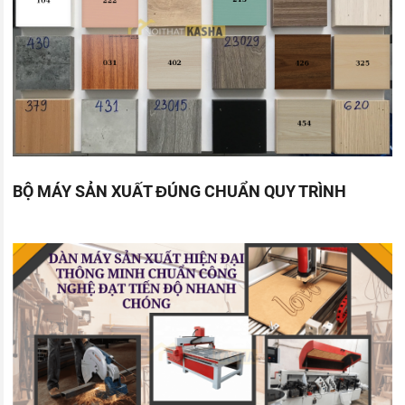
BỘ MÁY SẢN XUẤT ĐÚNG CHUẨN QUY TRÌNH