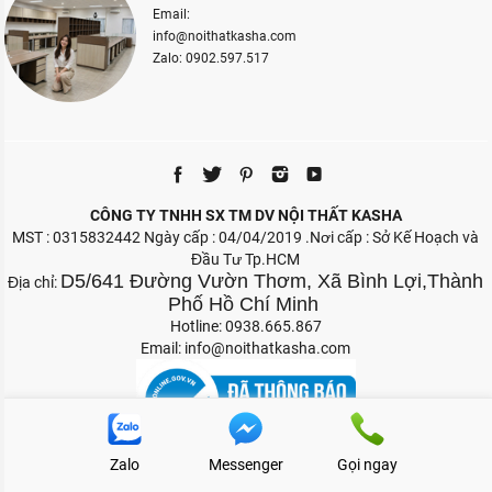
Email:
info@noithatkasha.com
Zalo: 0902.597.517
CÔNG TY TNHH SX TM DV NỘI THẤT KASHA
MST : 0315832442 Ngày cấp : 04/04/2019 .Nơi cấp : Sở Kế Hoạch và
Đầu Tư Tp.HCM
D5/641 Đường Vườn Thơm, Xã Bình Lợi,Thành
Địa chỉ:
Phố Hồ Chí Minh
Hotline: 0938.665.867
Email:
info@noithatkasha.com
Zalo
Messenger
Gọi ngay
Bản quyền 2026 Nội Thất Kasha