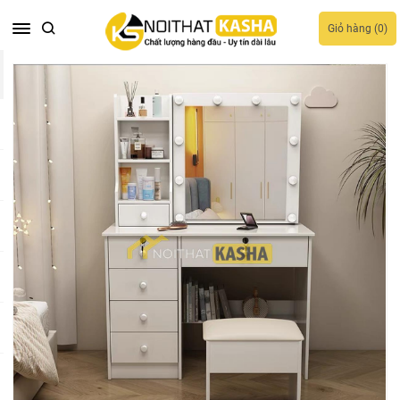
Giỏ hàng (
0
)