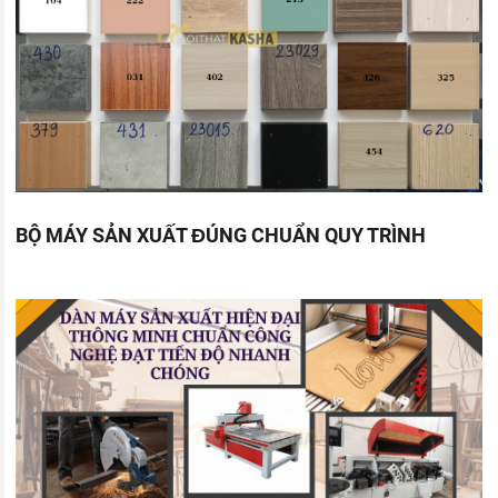
BỘ MÁY SẢN XUẤT ĐÚNG CHUẨN QUY TRÌNH