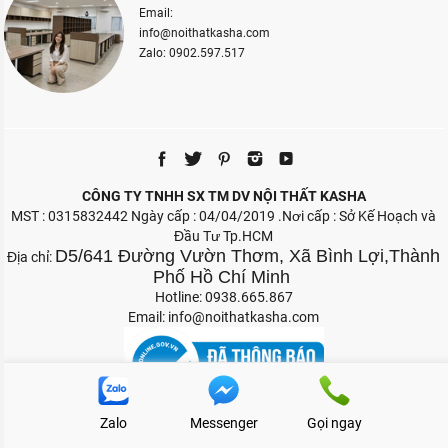
Email:
info@noithatkasha.com
Zalo: 0902.597.517
CÔNG TY TNHH SX TM DV NỘI THẤT KASHA
MST : 0315832442 Ngày cấp : 04/04/2019 .Nơi cấp : Sở Kế Hoạch và
Đầu Tư Tp.HCM
D5/641 Đường Vườn Thơm, Xã Bình Lợi,Thành
Địa chỉ:
Phố Hồ Chí Minh
Hotline: 0938.665.867
Email:
info@noithatkasha.com
Zalo
Messenger
Gọi ngay
Bản quyền 2026 Nội Thất Kasha