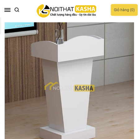
Giỏ hàng (
0
)