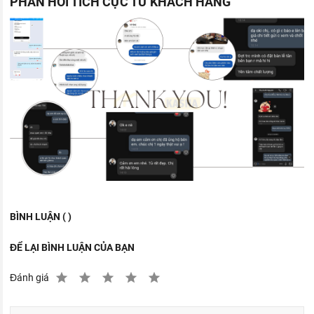
PHẢN HỒI TÍCH CỰC TỪ KHÁCH HÀNG
BÌNH LUẬN ( )
ĐỂ LẠI BÌNH LUẬN CỦA BẠN
Đánh giá