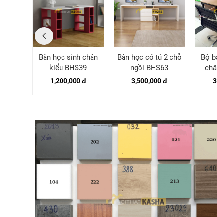
h màu
Bàn học sinh chân
Bàn học có tủ 2 chỗ
Bộ b
67
kiểu BHS39
ngồi BHS63
châ
1,200,000 đ
3,500,000 đ
3