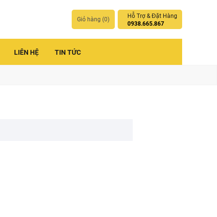
Hỗ Trợ & Đặt Hàng
Giỏ hàng (
0
)
0938.665.867
LIÊN HỆ
TIN TỨC