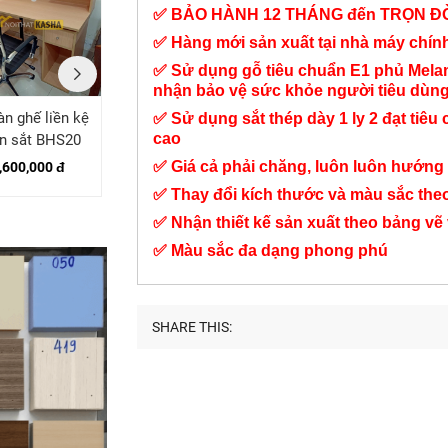
✅ BẢO HÀNH 12 THÁNG đến TRỌN Đ
✅ Hàng mới sản xuất tại nhà máy chí
✅ Sử dụng gỗ tiêu chuẩn E1 phủ Mel
nhận bảo vệ sức khỏe người tiêu dùn
àn ghế liền kệ
Bàn học sinh liền kệ
Bàn học liền kệ sách
✅ Sử dụng sắt thép dày 1 ly 2 đạt tiêu 
cao
n sắt BHS20
sách lớn BHS35
BHS49
✅ Giá cả phải chăng, luôn luôn hướng 
,600,000 đ
7,200,000 đ
5,300,000 đ
✅ Thay đổi kích thước và màu sắc the
✅ Nhận thiết kế sản xuất theo bảng vẽ
✅ Màu sắc đa dạng phong phú
SHARE THIS: