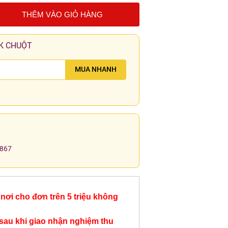
THÊM VÀO GIỎ HÀNG
K CHUỘT
MUA NHANH
.867
nơi cho đơn trên 5 triệu không
sau khi giao nhận nghiệm thu