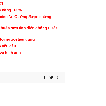
ỜI
nh hãng 100%
amine An Cường được chứng
g
Bàn học sinh liền hộc
Bàn liền kệ sách lớn
Bàn học sinh
chuẩn sơn tĩnh điện chống rỉ sét
tủ BHS14
BHS28
giản BHS
tới người tiêu dùng
1,750,000 đ
4,350,000 đ
2,150,000
o yêu cầu
 và hình ảnh