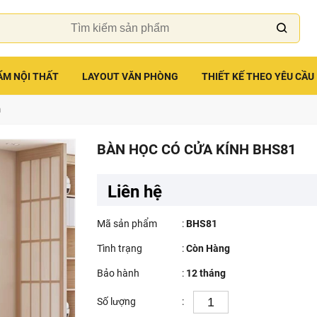
ẨM NỘI THẤT
LAYOUT VĂN PHÒNG
THIẾT KẾ THEO YÊU CẦU
h
BÀN HỌC CÓ CỬA KÍNH BHS81
Liên hệ
Mã sản phẩm
:
BHS81
Tình trạng
:
Còn Hàng
Bảo hành
:
12 tháng
Số lượng
: