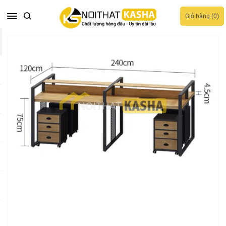
Giỏ hàng (
0
)