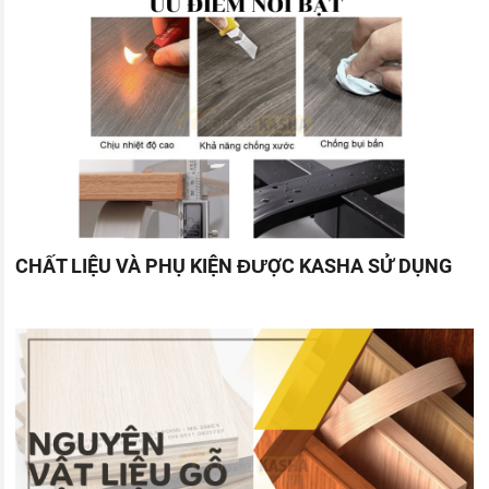
CHẤT LIỆU VÀ PHỤ KIỆN ĐƯỢC KASHA SỬ DỤNG