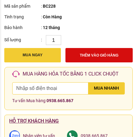
Mã sản phẩm
:
BC228
Tình trạng
:
Còn Hàng
Bảo hành
:
12 tháng
Số lượng
:
MUA NGAY
THÊM VÀO GIỎ HÀNG
MUA HÀNG HỎA TỐC BẰNG 1 CLICK CHUỘT
MUA NHANH
Tư vấn Mua hàng
0938.665.867
HỖ TRỢ KHÁCH HÀNG
Nhân viên tư vấn
0938.665.867