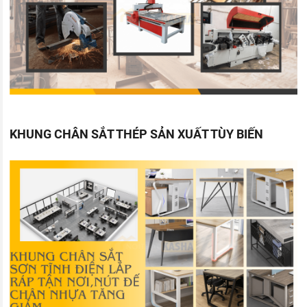
KHUNG CHÂN SẮT THÉP SẢN XUẤT TÙY BIẾN