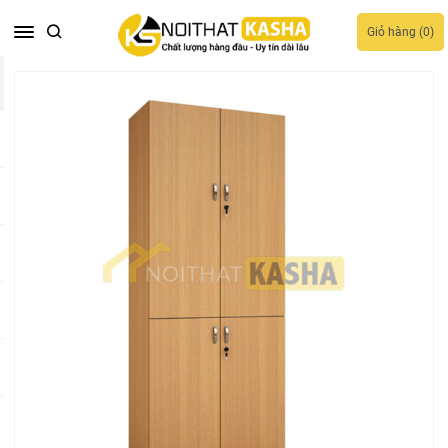
Giỏ hàng (
0
)