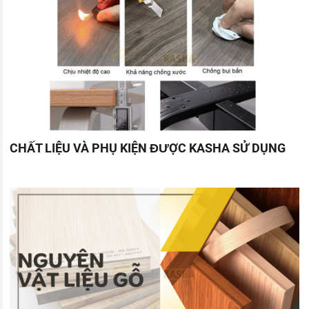
CHẤT LIỆU VÀ PHỤ KIỆN ĐƯỢC KASHA SỬ DỤNG