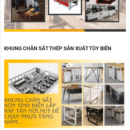
KHUNG CHÂN SẮT THÉP SẢN XUẤT TÙY BIẾN