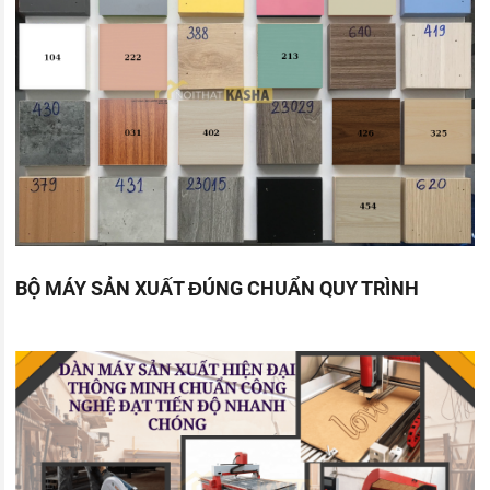
BỘ MÁY SẢN XUẤT ĐÚNG CHUẨN QUY TRÌNH