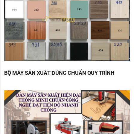
BỘ MÁY SẢN XUẤT ĐÚNG CHUẨN QUY TRÌNH