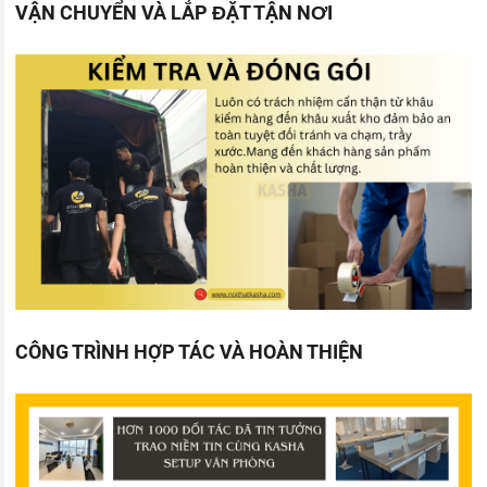
VẬN CHUYỂN VÀ LẮP ĐẶT TẬN NƠI
CÔNG TRÌNH HỢP TÁC VÀ HOÀN THIỆN