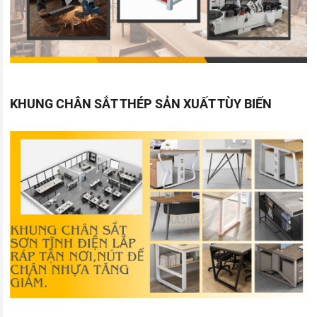
KHUNG CHÂN SẮT THÉP SẢN XUẤT TÙY BIẾN