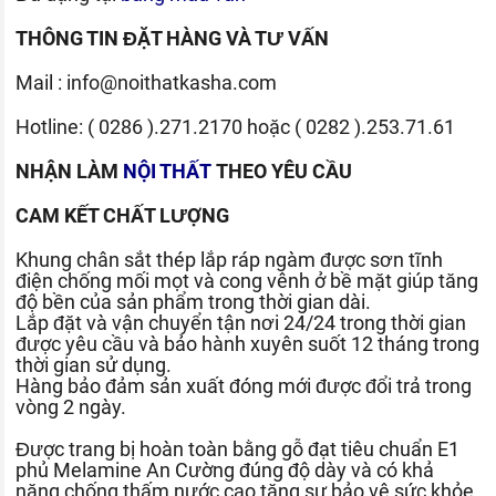
THÔNG TIN ĐẶT HÀNG VÀ TƯ VẤN
Mail :
info@noithatkasha.com
Hotline:
( 0286 ).271.2170
hoặc
( 0282 ).253.71.61
NHẬN LÀM
NỘI THẤT
THEO YÊU CẦU
CAM KẾT CHẤT LƯỢNG
Khung chân sắt thép lắp ráp ngàm được sơn tĩnh
điện chống mối mọt và cong vênh ở bề mặt giúp tăng
độ bền của sản phẩm trong thời gian dài.
Lắp đặt và vận chuyển tận nơi 24/24 trong thời gian
được yêu cầu và bảo hành xuyên suốt 12 tháng trong
thời gian sử dụng.
Hàng bảo đảm sản xuất đóng mới được đổi trả trong
vòng 2 ngày.
Được trang bị hoàn toàn bằng gỗ đạt tiêu chuẩn E1
phủ Melamine An Cường đúng độ dày và có khả
năng chống thấm nước cao tăng sự bảo vệ sức khỏe