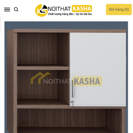
Giỏ hàng (
0
)