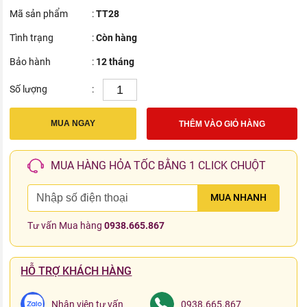
Mã sản phẩm
:
TT28
Tình trạng
:
Còn hàng
Bảo hành
:
12 tháng
Số lượng
:
MUA NGAY
THÊM VÀO GIỎ HÀNG
MUA HÀNG HỎA TỐC BẰNG 1 CLICK CHUỘT
MUA NHANH
Tư vấn Mua hàng
0938.665.867
HỖ TRỢ KHÁCH HÀNG
Nhân viên tư vấn
0938.665.867