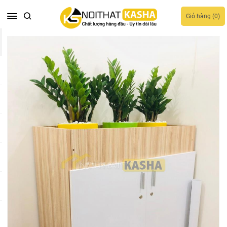
Giỏ hàng (
0
)