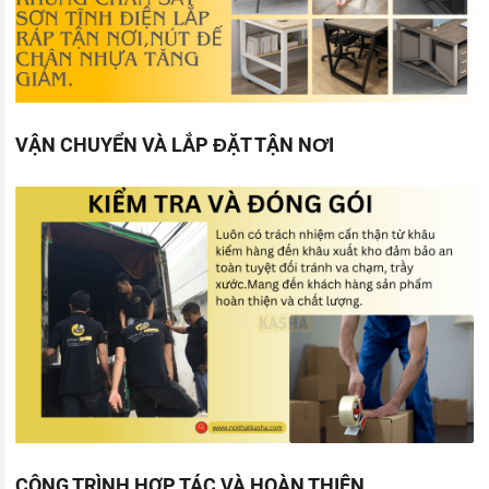
VẬN CHUYỂN VÀ LẮP ĐẶT TẬN NƠI
CÔNG TRÌNH HỢP TÁC VÀ HOÀN THIỆN