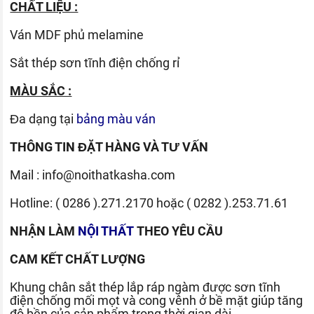
CHẤT LIỆU :
Ván
MDF phủ melamine
Sắt thép sơn tĩnh điện chống rỉ
MÀU SẮC :
Đa dạng tại
bảng màu ván
THÔNG TIN ĐẶT HÀNG VÀ TƯ VẤN
Mail :
info@noithatkasha.com
Hotline:
( 0286 ).271.2170
hoặc
( 0282 ).253.71.61
NHẬN LÀM
NỘI THẤT
THEO YÊU CẦU
CAM KẾT CHẤT LƯỢNG
Khung chân sắt thép lắp ráp ngàm được sơn tĩnh
điện chống mối mọt và cong vênh ở bề mặt giúp tăng
độ bền của sản phẩm trong thời gian dài.