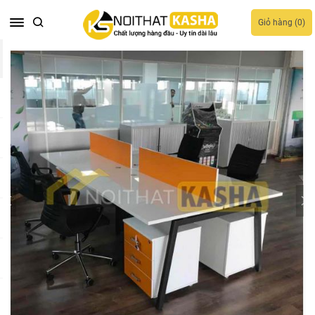
Giỏ hàng (
0
)