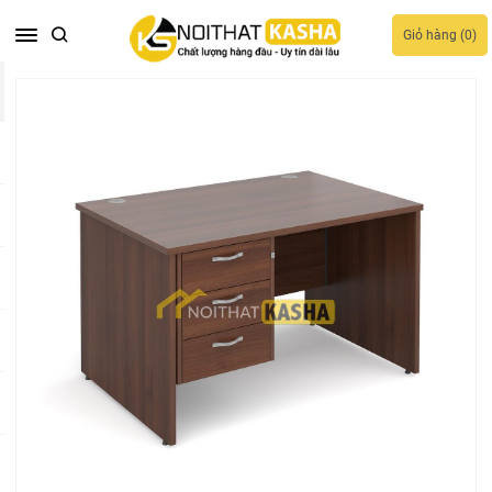
Giỏ hàng (
0
)