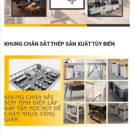
KHUNG CHÂN SẮT THÉP SẢN XUẤT TÙY BIẾN