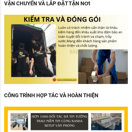
VẬN CHUYỂN VÀ LẮP ĐẶT TẬN NƠI
CÔNG TRÌNH HỢP TÁC VÀ HOÀN THIỆN