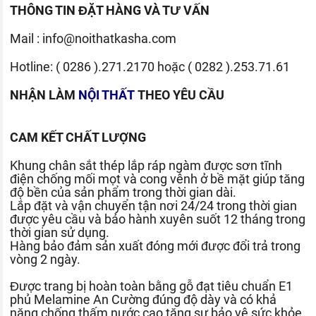
THÔNG TIN ĐẶT HÀNG VÀ TƯ VẤN
Mail :
info@noithatkasha.com
Hotline:
( 0286 ).271.2170
hoặc
( 0282 ).253.71.61
NHẬN LÀM
NỘI THẤT
THEO YÊU CẦU
CAM KẾT CHẤT LƯỢNG
Khung chân sắt thép lắp ráp ngàm được sơn tĩnh
điện chống mối mọt và cong vênh ở bề mặt giúp tăng
độ bền của sản phẩm trong thời gian dài.
Lắp đặt và vận chuyển tận nơi 24/24 trong thời gian
được yêu cầu và bảo hành xuyên suốt 12 tháng trong
thời gian sử dụng.
Hàng bảo đảm sản xuất đóng mới được đổi trả trong
vòng 2 ngày.
Được trang bị hoàn toàn bằng gỗ đạt tiêu chuẩn E1
phủ Melamine An Cường đúng độ dày và có khả
năng chống thấm nước cao tăng sự bảo vệ sức khỏe