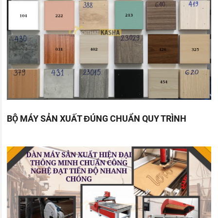
BỘ MÁY SẢN XUẤT ĐÚNG CHUẨN QUY TRÌNH