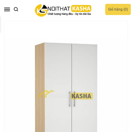
Giỏ hàng (
0
)