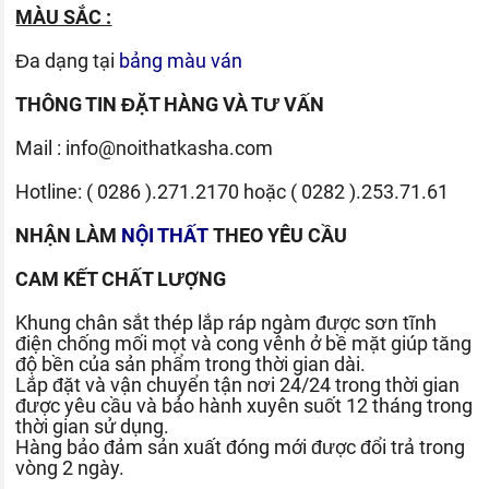
MÀU SẮC :
Đa dạng tại
bảng màu ván
THÔNG TIN ĐẶT HÀNG VÀ TƯ VẤN
Mail :
info@noithatkasha.com
Hotline:
( 0286 ).271.2170
hoặc
( 0282 ).253.71.61
NHẬN LÀM
NỘI THẤT
THEO YÊU CẦU
CAM KẾT CHẤT LƯỢNG
Khung chân sắt thép lắp ráp ngàm được sơn tĩnh
điện chống mối mọt và cong vênh ở bề mặt giúp tăng
độ bền của sản phẩm trong thời gian dài.
Lắp đặt và vận chuyển tận nơi 24/24 trong thời gian
được yêu cầu và bảo hành xuyên suốt 12 tháng trong
thời gian sử dụng.
Hàng bảo đảm sản xuất đóng mới được đổi trả trong
vòng 2 ngày.