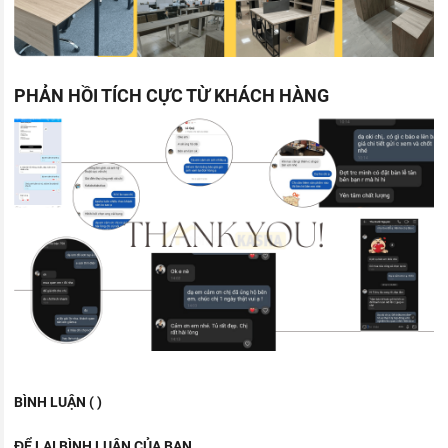
PHẢN HỒI TÍCH CỰC TỪ KHÁCH HÀNG
BÌNH LUẬN ( )
ĐỂ LẠI BÌNH LUẬN CỦA BẠN