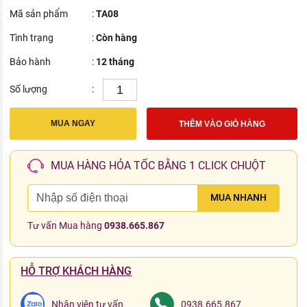
Mã sản phẩm
:
TA08
Tình trạng
:
Còn hàng
Bảo hành
:
12 tháng
Số lượng
:
MUA NGAY
THÊM VÀO GIỎ HÀNG
MUA HÀNG HỎA TỐC BẰNG 1 CLICK CHUỘT
MUA NHANH
Tư vấn Mua hàng
0938.665.867
HỖ TRỢ KHÁCH HÀNG
Nhân viên tư vấn
0938.665.867