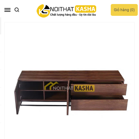
Giỏ hàng (
0
)