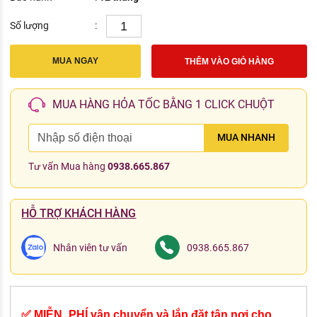
Số lượng
:
MUA NGAY
THÊM VÀO GIỎ HÀNG
MUA HÀNG HỎA TỐC BẰNG 1 CLICK CHUỘT
MUA NHANH
Tư vấn Mua hàng
0938.665.867
HỖ TRỢ KHÁCH HÀNG
Nhân viên tư vấn
0938.665.867
✅ MIỄN_PHÍ vận chuyển và lắp đặt tận nơi cho