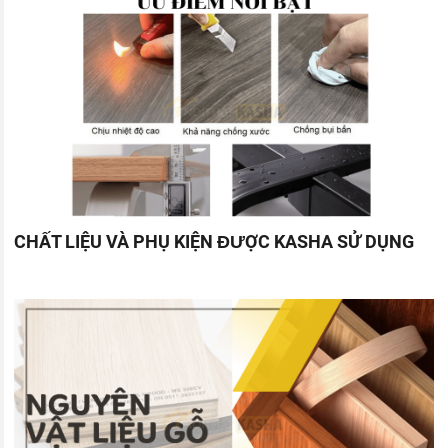
CHẤT LIỆU VÀ PHỤ KIỆN ĐƯỢC KASHA SỬ DỤNG