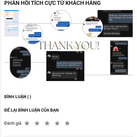
PHẢN HỒI TÍCH CỰC TỪ KHÁCH HÀNG
BÌNH LUẬN ( )
ĐỂ LẠI BÌNH LUẬN CỦA BẠN
Đánh giá