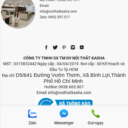
MS.TRINH - 0902.597.517
Email:
info@noithatkasha.com
Zalo: 0902.597.517
CÔNG TY TNHH SX TM DV NỘI THẤT KASHA
MST : 0315832442 Ngày cấp : 04/04/2019 .Nơi cấp : Sở Kế Hoạch và
Đầu Tư Tp.HCM
D5/641 Đường Vườn Thơm, Xã Bình Lợi,Thành
Địa chỉ:
Phố Hồ Chí Minh
Hotline: 0938.665.867
Email:
info@noithatkasha.com
Zalo
Messenger
Gọi ngay
Bản quyền 2026 Nội Thất Kasha