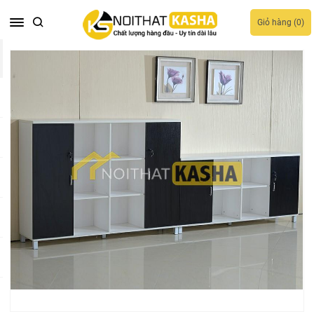
Giỏ hàng (
0
)