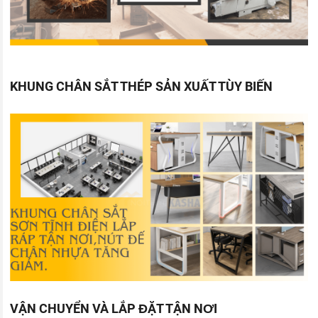
KHUNG CHÂN SẮT THÉP SẢN XUẤT TÙY BIẾN
VẬN CHUYỂN VÀ LẮP ĐẶT TẬN NƠI