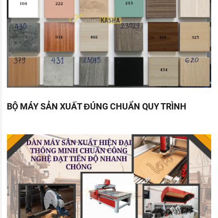
BỘ MÁY SẢN XUẤT ĐÚNG CHUẨN QUY TRÌNH